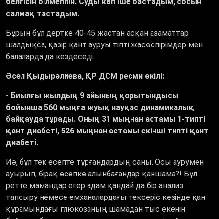
белгісін білмеппін. Суды көп іше бастадым, сосын
салмақ тастадым.
Бұрын бұл дертке 40-45 жастан асқан азаматтар
шалдықса, қазір қант ауруы тіпті жасөспірімдер мен
балаларда да кездеседі.
Әсел Қыдырәлиева, ҚР ДСМ ресми өкілі:
- Биылғы жылдың 9 айының қорытындысы
бойынша 560 мыңға жуық науқас динамикалық
байқауда тұрады. Оның 31 мыңнан астамы 1-типті
қант диабеті, 526 мыңнан астамы екінші типті қант
диабеті.
Иә, бұл тек есепте тұрғандардың саны. Осы аурумен
ауырып, бірақ есепке алынбағандар қаншама?! Бұл
ретте мамандар егер адам қандай да бір анализ
тапсыру немесе емханалардағы тексеріс кезінде қан
құрамындағы глюкозаның шамадан тыс екенін