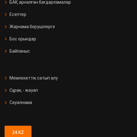
БАҚ арналған бағдарламалар
Есептер
Жарнама берушілерге
Бос орындар
Байланыс
Мемлекеттік сатып алу
Сұрақ - жауап
Сауалнама
24.KZ