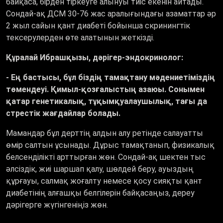
байқаса, бірден тіркеуге алынуы тиіс екенін айтады.
Сондай-ақ ДСМ 30-76 жас аралығындағы азаматтар әр
2 жыл сайын қант диабеті бойынша скринингтік
тексерулерден өте алатынын жеткізді.
Құралай Ибрашқызы, дәрігер-эндокринолог:
- Ең бастысы, бұл біздің тамақтану мәдениетіміздің
төмендеуі. Қимыл-қозғалыстың азаюы. Сонымен
қатар генетикалық, тұқымқуалаушылық, тағы да
стрестік жағдайлар болады.
Мамандар бұл дерттің алдын алу ретінде салауатты
өмір салтын ұсынады. Дұрыс тамақтанып, физикалық
белсенділікті арттырған жөн. Сондай-ақ шектен тыс
әлсіздік, жиі шаршап қалу, шөлдей беру, ауыздың
құрғауы, салмақ жоғалту немесе қосу сияқты қант
диабетінің алғашқы белгілерін байқасаңыз, дереу
дәрігерге жүгінгеніңіз жөн.