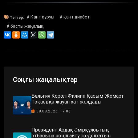
# Қант ауруы
# қант диабеті
Тегтер:
# басты жаңалық
Соңғы жаңалықтар
Бельгия Королі Филипп Қасым-Жомарт
Тоқаевқа жауап хат жолдады
08.08.2026, 17:06
Президент Ардақ Әмірқұловтың
отбасына көңіл айту жеделхатын