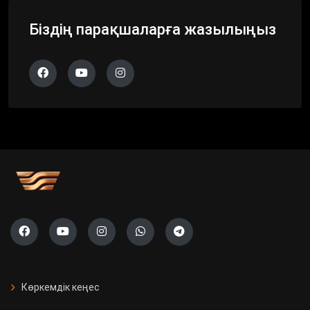
Біздің парақшаларға жазылыңыз
Көркемдік кеңес