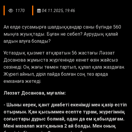
1170
04.11.2025, 19:46
Ал елде сусамырға шалдыққандар саны бүгінде 560
мыңға жуықтады. Бұған не себеп? Аурудың қалай
алдын алуға болады?
Ұстаздық қызмет атқаратын 56 жастағы Ләззат
Досанова жұмыста жүргенінде кенет өзін жайсыз
сезінеді. Оң жағы төмен тартып, құлап қала жаздаған.
Жүрегі айнып, діріл пайда болған соң тез арада
емханаға жетеді.
Ләззат Досанова, мұғалім:
- Шыны керек, қант диабеті екенімді мен қазір естіп
отырмын. Қан қысыммен есепте тұрам, жүрегімнің
соғыстары дұрыс болмай, одан да ем қабылдағам.
Мені мазалап жатқанына 2 ай болды. Мен оның