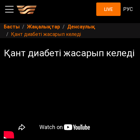
РУС
LIVE
Басты
Жаңалықтар
Денсаулық
Қант диабеті жасарып келеді
Қант диабеті жасарып келеді