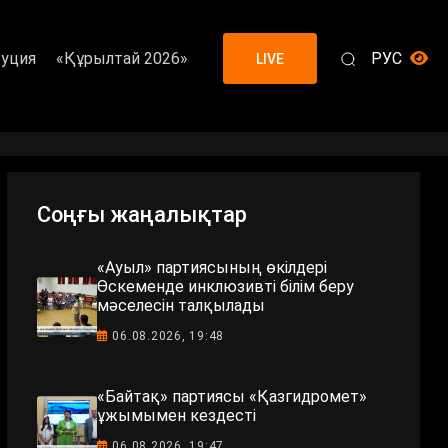
уция
«Құрылтай 2026»
РУС
LIVE
Соңғы жаңалықтар
«Ауыл» партиясының өкілдері
Өскеменде инклюзивті білім беру
мәселесін талқылады
06.08.2026, 19:48
«Байтақ» партиясы «Қазгидромет»
ұжымымен кездесті
06.08.2026, 19:47