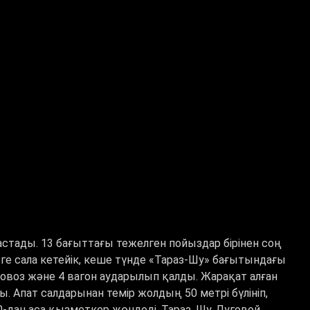
стады. 13 бағыттағы тежелген пойыздар бірінен соң
ізге сала кетейік, кеше түнде «Тараз-Шу» бағытындағы
овоз және 4 вагон аударылып қалды. Жарақат алған
ы. Апат салдарынан темір жолдың 50 метрі бүлініп,
дан аса қызметкер жөндеді. Тараз, Шу, Луговой