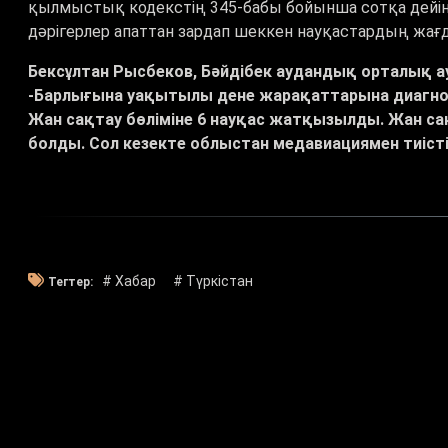
қылмыстық кодекстің 345-бабы бойынша сотқа дейінгі
дәрігерлер апаттан зардап шеккен науқастардың жағ
Бексұлтан Рысбеков, Бәйдібек аудандық орталық ау
-Барлығына уақытылы дене жарақаттарына диагноз
Жан сақтау бөліміне 6 науқас жатқызылды. Жан сақ
болды. Сол кезекте облыстан медавиациямен тиіс
# Хабар
# Түркістан
Тегтер: