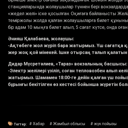
станцияларында жолаушылар түннен бері вокзалдарда
«жедел желі» іске қосылған. Оқиғаға байланысты Жел
теміржолы жолда қалған жолаушыларға билет құнының
бір адам 10 мыңға билет алып, 5 сағат күтсе, онда оға
Әнияш Қалабаева, жолаушы:
-Ақтөбеге жол жүріп бара жатырмыз. Үш сағатқа қа
жер жоқ қой мінекей. Ішке отырсаң талып қалаты
Дидар Мүсретәлиев, «Тараз» вокзалының басшысы:
-Электр желілері үзіліп, соған тепловозбен алып к
жатырмыз. Шамамен 18:00-ге дейін қалған үш пойызд
бұрынғы бекітілген өз кестесі бойынша жүретін бол
# Хабар
# Жамбыл облысы
# жүк пойызы
Тегтер: