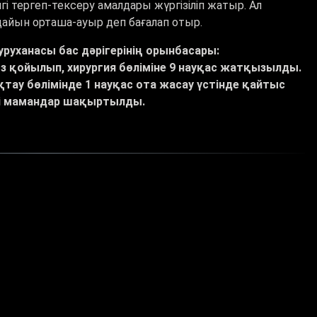
 тергеп-тексеру амалдары жүргізіліп жатыр. Ал
дайын орташа-ауыр деп бағалап отыр.
руханасы бас дәрігерінің орынбасары:
 қойылып, хирургия бөліміне 9 науқас жатқызылды.
тау бөлімінде 1 науқас ота жасау үстінде қайтыс
ті мамандар шақыртылды.