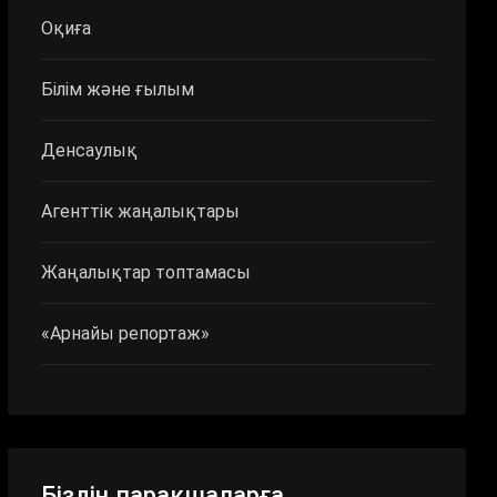
Оқиға
Білім және ғылым
Денсаулық
Агенттік жаңалықтары
Жаңалықтар топтамасы
«Арнайы репортаж»
Біздің парақшаларға