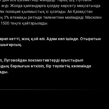
 жүр. Жолда қалғандарға қолдау көрсету мақсатында
ілік полиция қылмыстық іс қозғады. Ал Қазақстан
 3% өтемақы ретінде төленетінін мәлімдеді. Мәселен
н 1500 теңге қайтарылады.
рап кетті, жоқ қой әлі. Адам көп ішінде. Отыратын
н шығарсың.
еліп, Луговойдан локомотивтерді ауыстырып
ың барлығын өткізіп, бір тәуліктің көлемінде
ады.