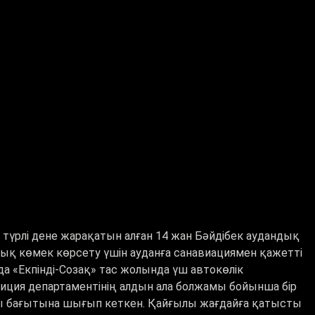
 түрлі дене жарақатын алған 14 жан Бәйдібек аудандық
ық көмек көрсету үшін ауданға санавиациямен қажетті
да «Екпінді-Созақ» тас жолында үш автокөлік
лиция департаментінің алдын ала болжамы бойынша бір
рсы бағытына шығып кеткен. Қайғылы жағдайға қатысты