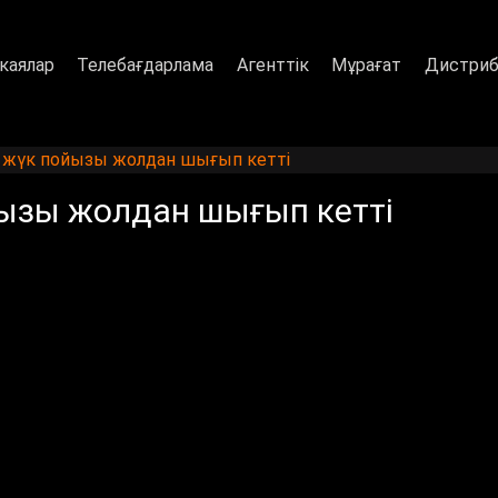
каялар
Телебағдарлама
Агенттік
Мұрағат
Дистриб
жүк пойызы жолдан шығып кетті
ызы жолдан шығып кетті