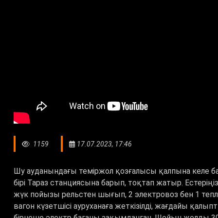
1159
17.07.2023, 17:46
Шу ауданындағы теміржол қозғалысы қалпына келе ба
бірі Тараз станциясына барып, тоқтап жатыр. Естерің
жүк пойызы рельстен шығып, 2 электровоз бен 1 тепл
вагон күзетшісі ауруханаға жеткізілді, жағдайы қалыпт
бірнеше электр бағаны зақымданған. Шойын жолды 30-