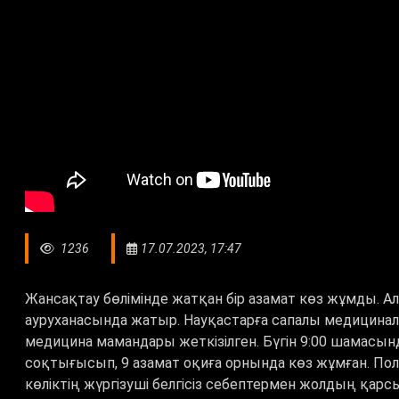
1236
17.07.2023, 17:47
Жансақтау бөлімінде жатқан бір азамат көз жұмды. Ал
ауруханасында жатыр. Науқастарға сапалы медицинал
медицина мамандары жеткізілген. Бүгін 9:00 шамасын
соқтығысып, 9 азамат оқиға орнында көз жұмған. По
көліктің жүргізуші белгісіз себептермен жолдың қа