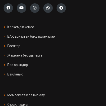
Көркемдік кеңес
БАҚ арналған бағдарламалар
Есептер
Жарнама берушілерге
Бос орындар
Байланыс
Мемлекеттік сатып алу
Сұрақ - жауап