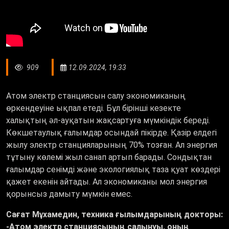
909
12.09.2024, 19:33
Атом электр станциясын салу экономиканың
өркендеуіне ықпал етеді. Бұл бірінші кезекте
халықтың әл-ауқатын жақсартуға мүмкіндік береді.
Көкшетаулық ғалымдар осындай пікірде. Қазір елдегі
жылу электр станцияларының 70% тозған. Ал энергия
тұтыну көлемі жыл санап артып барады. Сондықтан
ғалымдар сенімді және экологиялық таза қуат көздері
қажет екенін айтады. Ал экономиканы мол энергия
қорынсыз дамыту мүмкін емес.
Сағат Мұхамедин, техника ғылымдарының докторы:
-Атом электр станциясының салынуы, оның