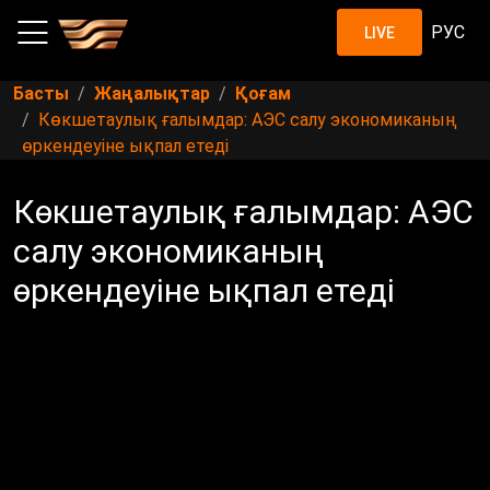
РУС
LIVE
Басты
Жаңалықтар
Қоғам
Көкшетаулық ғалымдар: АЭС салу экономиканың
өркендеуіне ықпал етеді
Көкшетаулық ғалымдар: АЭС
салу экономиканың
өркендеуіне ықпал етеді