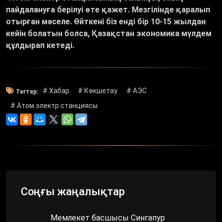
пайдалануға берілуі өте қажет. Мезгілінде қаралып
отырған мәселе. Өйткені біз енді бір 10-15 жылдан
кейін болатын болса, Қазақстан экономика мүлдем
құлдырап кетеді.
# Хабар
# Көкшетау
# АЭС
Тегтер:
# Атом электр станциясы
Соңғы жаңалықтар
Мемлекет басшысы Сингапур