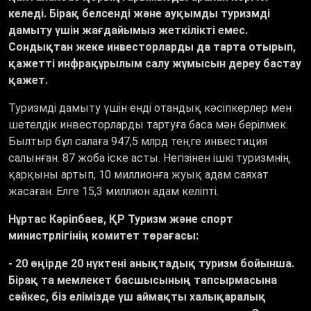
келеді. Бірақ белсенді және ауқымды туризмді
дамыту үшін жағдайымыз жеткілікті емес.
Сондықтан жеке инвесторларды да тарта отырып,
қажетті инфрақұрылым салу жұмысын дереу бастау
қажет.
Туризмді дамыту үшін енді отандық кәсіпкерлер мен
шетелдік инвесторларды тартуға баса мән берілмек.
Былтыр бұл салаға 947,5 млрд теңге инвестиция
салынған. 87 жоба іске асты. Негізінен ішкі туризмнің
қарқыны артып, 10 миллионға жуық адам саяхат
жасаған. Елге 15,3 миллион адам келіпті.
Нұртас Кәріпбаев, ҚР Туризм және спорт
министрлігінің комитет төрағасы:
- 20 өңірде 20 нүктені анықтадық туризм бойынша.
Бірақ та мемлекет басшысының тапсырмасына
сәйкес, біз елімізде үш аймақты халықаралық