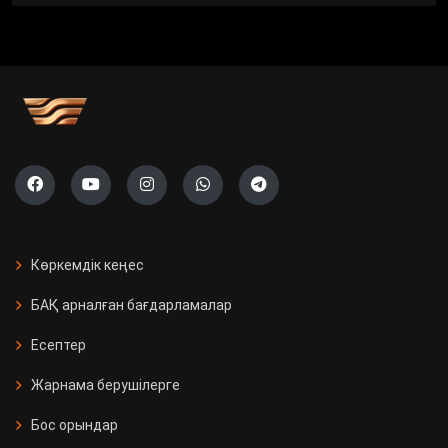
Көркемдік кеңес
БАҚ арналған бағдарламалар
Есептер
Жарнама берушілерге
Бос орындар