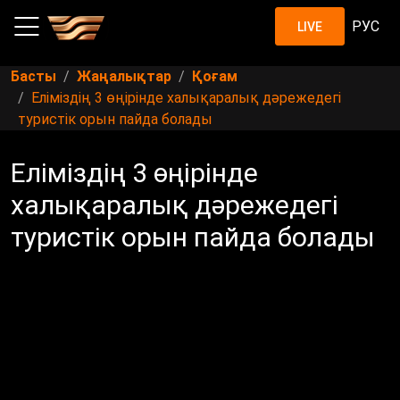
РУС
LIVE
Басты
Жаңалықтар
Қоғам
Еліміздің 3 өңірінде халықаралық дәрежедегі
туристік орын пайда болады
Еліміздің 3 өңірінде
халықаралық дәрежедегі
туристік орын пайда болады