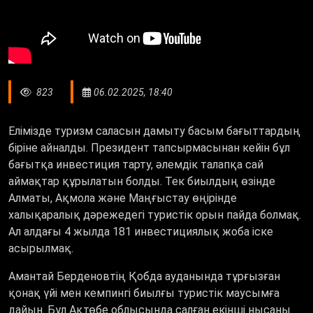
823
06.02.2025, 18:40
Елімізде туризм саласын дамыту басым бағыттардың
біріне айналды. Президент тапсырмасынан кейін бұл
бағытқа инвестиция тарту, әлемдік талапқа сай
аймақтар құрылатын болды. Тек биылдың өзінде
Алматы, Ақмола және Маңғыстау өңірінде
халықаралық дәрежедегі туристік орын пайда болмақ.
Ал алдағы 4 жылда 181 инвестициялық жоба іске
асырылмақ.
Амантай Берденовтің Қобда ауданында тұрғызған
қонақ үйі мен кемпингі биылғы туристік маусымға
дайын. Бұл Ақтөбе облысында салған екінші нысаны.