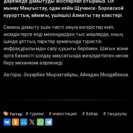
дәрежеде дамытуды жоспарлап отырмыз. Ол
мынау Маңғыстау, одан кейін Щучинск- Боровской
курорттық аймағы, үшіншісі Алматы тау кластері
.
Саланы дамыту үшін тиісті заңға өзгерістер еніп,
әкімдіктерге елді мекендерден тыс жерлерде, оның
ішінде ұлттық парктер аумағында туристік
инфрақұрылымды салу құқығы берілмек. Шағын және
орта бизнесті қолдау мақсатында жеңілдетілген несие
беру механизмі әзірленеді.
Авторы: Әнуарбек Мырзатайұлы, Айнадин Молдабеков.
# туризм
# инвестиция
# Хабар
# таңдаулы
Тегтер: