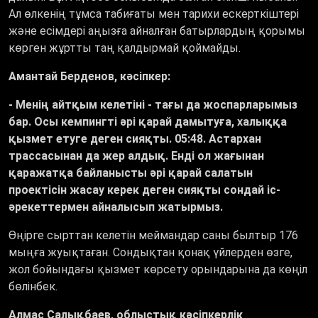
Ал өлкенің тұмса табиғаты мен тарихи ескерткіштері
және есімдері аңызға айналған батырлардың қорымы
көрген жұртты таң қалдырмай қоймайды.
Амантай Берденов, кәсіпкер:
- Менің айтқым келетіні - тағы да жоспарларымыз
бар. Осы кемпингті әрі қарай дамытуға, халыққа
қызмет етуге деген сияқты. 05:48. Астархан
трассасынан да жер алдық. Енді ол жағынан
қаражатқа байланысты әрі қарай салатын
проектісін жасау керек деген сияқты сондай іс-
әрекеттермен айналысып жатырмыз.
Өңірге сырттан келетін меймандар саны былтыр 176
мыңға жуықтаған. Сондықтан қонақ үйлерден өзге,
жол бойындағы қызмет көрсету орындарына да көңіл
бөлінбек.
Алмас Салықбаев, облыстық кәсіпкерлік