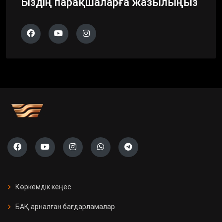
Біздің парақшаларға жазылыңыз
Көркемдік кеңес
БАҚ арналған бағдарламалар