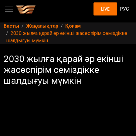
РУС
LIVE
Басты
Жаңалықтар
Қоғам
2030 жылға қарай әр екінші жасөспірім семіздікке
шалдығуы мүмкін
2030 жылға қарай әр екінші
жасөспірім семіздікке
шалдығуы мүмкін