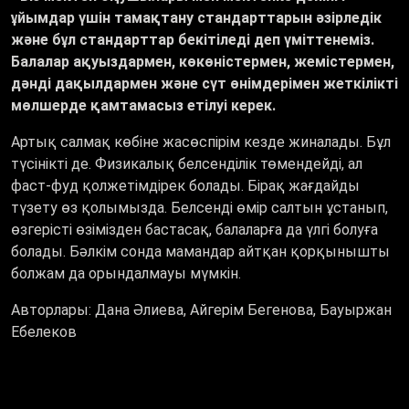
ұйымдар үшін тамақтану стандарттарын әзірледік
және бұл стандарттар бекітіледі деп үміттенеміз.
Балалар ақуыздармен, көкөністермен, жемістермен,
дәнді дақылдармен және сүт өнімдерімен жеткілікті
мөлшерде қамтамасыз етілуі керек.
Артық салмақ көбіне жасөспірім кезде жиналады. Бұл
түсінікті де. Физикалық белсенділік төмендейді, ал
фаст-фуд қолжетімдірек болады. Бірақ жағдайды
түзету өз қолымызда. Белсенді өмір салтын ұстанып,
өзгерісті өзімізден бастасақ, балаларға да үлгі болуға
болады. Бәлкім сонда мамандар айтқан қорқынышты
болжам да орындалмауы мүмкін.
Авторлары: Дана Әлиева, Айгерім Бегенова, Бауыржан
Ебелеков