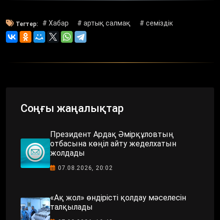
# Хабар
# артық салмақ
# семіздік
Тегтер:
Соңғы жаңалықтар
Президент Ардақ Әмірқұловтың
отбасына көңіл айту жеделхатын
жолдады
07.08.2026, 20:02
«Ақ жол» өндірісті қолдау мәселесін
талқылады