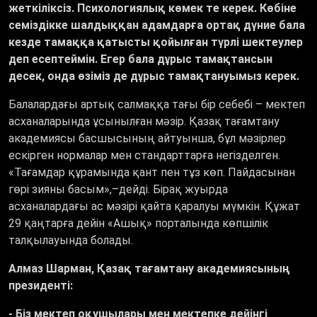
жеткіліксіз. Психологиялық көмек те керек. Көбіне
семіздікке шалдыққан адамдарға ортақ дүние бала
кезде тамаққа қатысты қойылған түрлі шектеулер
деп есептеймін. Егер бала дұрыс тамақтансын
десек, онда өзіміз де дұрыс тамақтануымыз керек.
Балалардағы артық салмаққа тағы бір себебі – мектеп
асханаларында ұсынылған мәзір. Қазақ тағамтану
академиясы басшысының айтуынша, бұл мәзірлер
ескірген нормалар мен стандарттарға негізделген.
«Тағамдар құрамында қант пен тұз көп. Пайдасынан
гөрі зияны басым»,–дейді. Бірақ жуырда
асханалардағы ас мәзірі қайта қаралуы мүмкін. Құжат
29 қаңтарға дейін «Ашық» порталында көпшілік
талқылауында болады.
Алмаз Шарман, Қазақ тағамтану академиясының
президенті:
- Біз мектеп оқушылары мен мектепке дейінгі