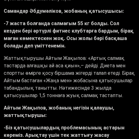
Самандар Әбдумәліков, жобаның қатысушысы:
-7 жаста болғанда салмағым 55 кг болды. Сол
кезден бері әртүрлі фитнес клубтарға бардым, бірақ
маған көмектескен жоқ. Осы жолы бәрі басқаша
болады деп үміттенемін.
Жаттықтырушы Айтым Жақыпов: «Артық салмақ
тастарда алғашқы ай аса қиын»,– дейді. Диета мен
спортты өмірге қосу біршама жігерді талап етеді. Бірақ
Айтым бастаған «Жаңа мен» жобасына қатысушылар
табандылық танытты. Нәтижесінде 3 жылда
қатысушылар 1,5 тоннаға жуық салмақ тастапты.
Айтым Жақыпов, жобаның негізін қалаушы,
жаттықтырушы:
-Біз қатысушылардың проблемасының астарын
көреміз. Арықтау үшін тек жаттығу жасау