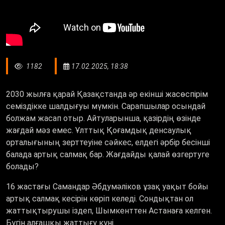
1182
17.02.2025, 18:38
2030 жылға қарай Қазақстанда әр екінші жасөспірім
семіздікке шалдығуы мүмкін. Сарапшылар осындай
болжам жасап отыр. Айтуларынша, қазірдің өзінде
жағдай мәз емес. Ұлттық Қоғамдық денсаулық
орталығының зерттеуіне сәйкес, елдегі әрбір бесінші
балада артық салмақ бар. Жағдайды қалай өзгертуге
болады?
16 жастағы Самандар Әбдумәліков ұзақ уақыт бойы
артық салмақ кесірін көріп келеді. Сондықтан ол
жаттықтырушы іздеп, Шымкенттен Астанаға келген.
Бүгін алғашқы жаттығу күні.