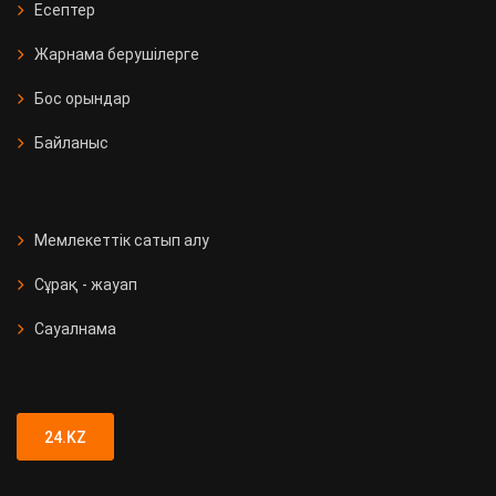
Есептер
Жарнама берушілерге
Бос орындар
Байланыс
Мемлекеттік сатып алу
Сұрақ - жауап
Сауалнама
24.KZ