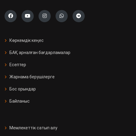
Көркемдік кеңес
БАҚ арналған бағдарламалар
Есептер
Жарнама берушілерге
Бос орындар
Байланыс
Мемлекеттік сатып алу