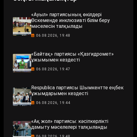
«Ауыл» партиясының өкілдері
Өскеменде инклюзивті білім беру
мәселесін талқылады
06.08.2026, 19:48
«Байтақ» партиясы «Қазгидромет»
ұжымымен кездесті
06.08.2026, 19:47
Respublica партиясы Шымкентте еңбек
ұжымдарымен кездесті
06.08.2026, 19:44
«Ақ жол» партиясы: кәсіпкерлікті
дамыту мәселелері талқыланды
06.08.2026, 19:48