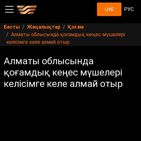
РУС
LIVE
Басты
Жаңалықтар
Қоғам
Алматы облысында қоғамдық кеңес мүшелері
келісімге келе алмай отыр
Алматы облысында
қоғамдық кеңес мүшелері
келісімге келе алмай отыр