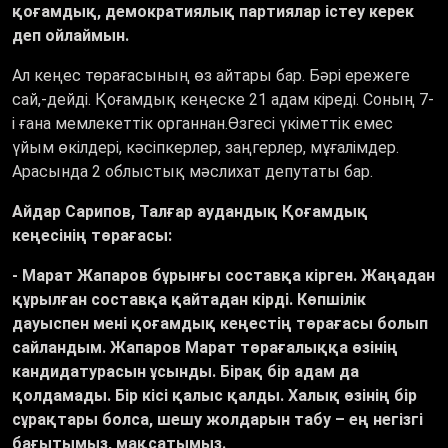
қоғамдық, демократиялық партиялар істеу керек
деп ойлаймын.
Ал кеңес төрағасының өз айтары бар. Бәрі ережеге
сай,-дейді. Қоғамдық кеңеске 21 адам кіреді. Соның 7-
і ғана мемлекеттік органнан.Өзгесі үкіметтік емес
үйым өкілдері, кәсіпкерлер, заңгерлер, мұғалімдер.
Арасында 2 облыстық мәслихат депутаты бар.
Айдар Сарипов, Талғар аудандық Қоғамдық
кеңесінің төрағасы:
- Марат Жапаров бұрынғы составқа кірген. Жаңадан
құрылған составқа қайтадан кірді. Көпшілік
дауыспен мені қоғамдық кеңестің төрағасы болып
сайландым. Жапаров Марат төрағалыққа өзінің
кандидатурасын ұсынды. Бірақ бір адам да
қолдамады. Бір кісі қалыс қалды. Халық өзінің бір
сұрақтары болса, шешу жолдарын табу
–
ең негізгі
бағытымыз, мақсатымыз.