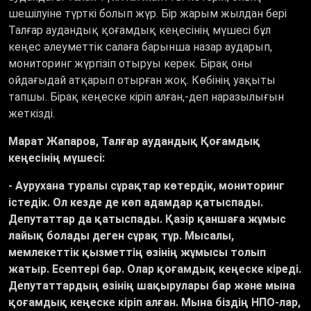
шешілуіне түрткі болып жүр. Бір жарым жылдан бері
Талғар аудандық қоғамдық кеңесінің мүшесі бұл
кеңес әлеуметтік салаға барынша назар аударып,
мониторинг жүргізіп отыруы керек. Бірақ оны
ойдағыдай атқарып отырған жоқ. Көбінің уақыты
тапшы. Бірақ кеңеске кіріп алған,-деп наразылығын
жеткізді.
Марат Жапаров, Талғар аудандық Қоғамдық
кеңесінің мүшесі:
- Аурухана туралы сұрақтар көтердік, мониторинг
істедік. Ол кезде де көп адамдар қатыспады.
Депутаттар да қатыспады. Қазір қаншаға жұмыс
лайық болады деген сұрақ тұр. Мысалы,
мемлекеттік қызметтің өзінің жұмысы толып
жатыр. Есептері бар. Олар қоғамдық кеңеске кіреді.
Депутаттардың өзінің шақырулары бар және мына
қоғамдық кеңеске кіріп алған. Мына біздің НПО-лар,