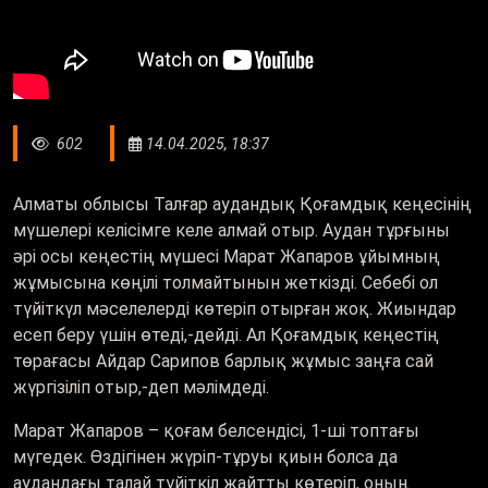
602
14.04.2025, 18:37
Алматы облысы Талғар аудандық Қоғамдық кеңесінің
мүшелері келісімге келе алмай отыр. Аудан тұрғыны
әрі осы кеңестің мүшесі Марат Жапаров ұйымның
жұмысына көңілі толмайтынын жеткізді. Себебі ол
түйіткүл мәселелерді көтеріп отырған жоқ. Жиындар
есеп беру үшін өтеді,-дейді. Ал Қоғамдық кеңестің
төрағасы Айдар Сарипов барлық жұмыс заңға сай
жүргізіліп отыр,-деп мәлімдеді.
Марат Жапаров
–
қоғам белсендісі, 1-ші топтағы
мүгедек. Өздігінен жүріп-тұруы қиын болса да
аудандағы талай түйіткіл жайтты көтеріп, оның