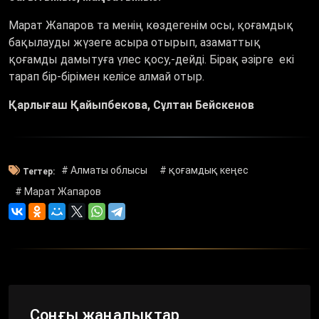
Марат Жапаров та менің көздегенім осы, қоғамдық
бақылауды жүзеге асыра отырып, азаматтық
қоғамды дамытуға үлес қосу,-дейді. Бірақ әзірге екі
тарап бір-бірімен келісе алмай отыр.
Қарлығаш Қайыпбекова, Сұлтан Бейскенов
# Алматы облысы
# қоғамдық кеңес
Тегтер:
# Марат Жапаров
Соңғы жаңалықтар