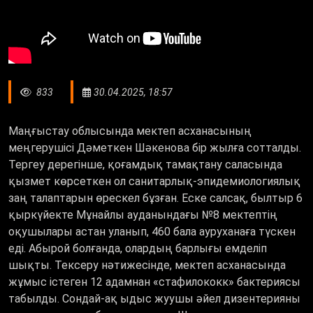
833
30.04.2025, 18:57
Маңғыстау облысында мектеп асханасының
меңгерушісі Дәметкен Шәкенова бір жылға сотталды.
Тергеу дерегінше, қоғамдық тамақтану саласында
қызмет көрсеткен ол санитарлық-эпидемиологиялық
заң талаптарын өрескел бұзған. Еске салсақ, былтыр 6
қыркүйекте Мұнайлы ауданындағы №8 мектептің
оқушылары астан уланып, 460 бала ауруханаға түскен
еді. Абырой болғанда, олардың барлығы емделіп
шықты. Тексеру нәтижесінде, мектеп асханасында
жұмыс істеген 12 адамнан «с
тафилококк
» бактериясы
табылды. Сондай-ақ ыдыс жуушы әйел дизентерияны