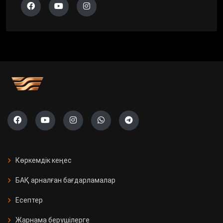
Көркемдік кеңес
БАҚ арналған бағдарламалар
Есептер
Жарнама берушілерге