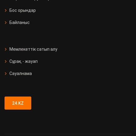
Бос орындар
Байланыс
Мемлекеттік сатып алу
Сұрақ - жауап
Сауалнама
24.KZ