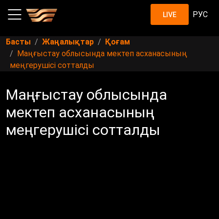
РУС
LIVE
Басты
Жаңалықтар
Қоғам
Маңғыстау облысында мектеп асханасының
меңгерушісі сотталды
Маңғыстау облысында
мектеп асханасының
меңгерушісі сотталды