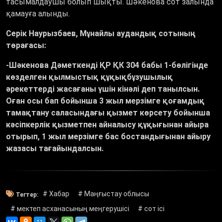
тасымалдаушы болып шықты. Шәкенова сот залында
қамауға алынды.
Серік Наурызбаев, Мұнайлы аудандық сотының
төрағасы:
-Шәкенова Дәметкенді ҚР ҚК 304 бабы 1-бөлігінде
көзделген қылмыстық құқықбұзушылық
әрекеттерді жасағаны үшін кінәлі деп танылсын.
Оған осы бап бойынша 3 жыл мерзімге қоғамдық
тамақтану саласындағы қызмет көрсету бойынша
кәсіпкерлік қызметпен айналысу құқығынан айыра
отырып, 1 жыл мерзімге бас бостандығынан айыру
жазасы тағайындалсын.
# Хабар
# Маңғыстау облысы
Тегтер:
# мектеп асханасының меңгерушісі
# сот ісі