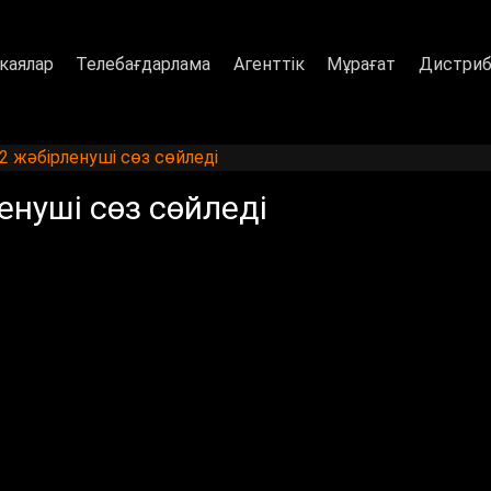
каялар
Телебағдарлама
Агенттік
Мұрағат
Дистриб
12 жәбірленуші сөз сөйледі
енуші сөз сөйледі