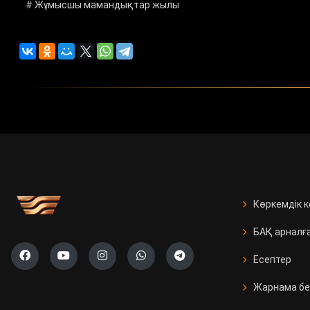
# Жұмысшы мамандықтар жылы
Көркемдік 
БАҚ арналғ
Есептер
Жарнама бе