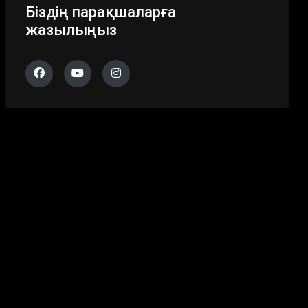
Біздің парақшаларға
жазылыңыз