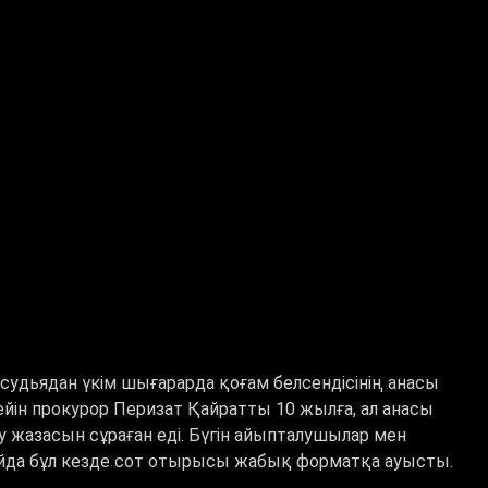
 судьядан үкім шығарарда қоғам белсендісінің анасы
йін прокурор Перизат Қайратты 10 жылға, ал анасы
 жазасын сұраған еді. Бүгін айыпталушылар мен
йда бұл кезде сот отырысы жабық форматқа ауысты.