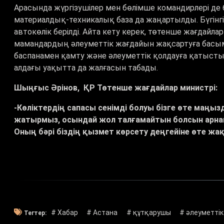
Арасында жүргізушілер мен бөлімше командирлері де 
материалдық-техникалық база да жаңартылды. Бүгінгі 
автокөлік берілді. Айта кету керек, төтенше жағдайла
мамандардың әлеуметтік жағдайын жақсартуға басымд
баспанамен қамту және әлеуметтік қолдауға қатысты
алдағы уақытта да жалғасын табады.
Шыңғыс Әрінов, ҚР Төтенше жағдайлар министрі:
-Көліктердің сапасы сенімді болуы бізге өте маңыз
жатырмыз, осындай жол талғамайтын болсын арнайы
Оның бәрі біздің қызмет көрсету деңгейіне өте жақ
# Хабар
# Астана
# құтқарушы
# әлеуметтік
Тегтер: