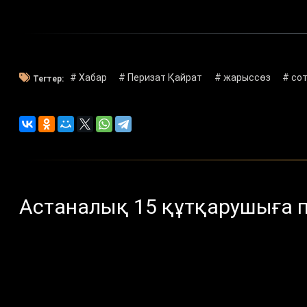
# Хабар
# Перизат Қайрат
# жарыссөз
# сот
Тегтер:
Астаналық 15 құтқарушыға п