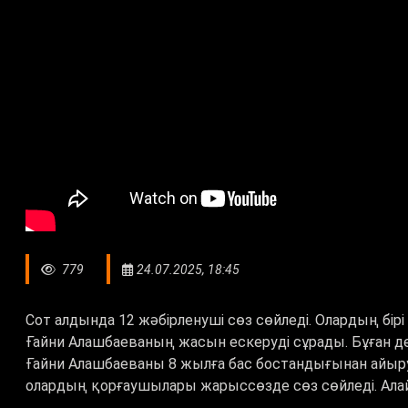
779
24.07.2025, 18:45
Сот алдында 12 жәбірленуші сөз сөйледі. Олардың бірі
Ғайни Алашбаеваның жасын ескеруді сұрады. Бұған де
Ғайни Алашбаеваны 8 жылға бас бостандығынан айыру
олардың қорғаушылары жарыссөзде сөз сөйледі. Ала