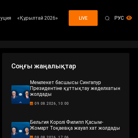
уция
«Құрылтай 2026»
РУС
LIVE
Соңғы жаңалықтар
Мемлекет басшысы Сингапур
Президентіне құттықтау жеделхатын
жолдады
09.08.2026, 10:00
Бельгия Королі Филипп Қасым-
Жомарт Тоқаевқа жауап хат жолдады
08.08.2026, 17:06