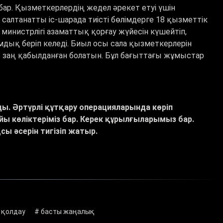
бар. Қызметкерлердің жедел әрекет етуі үшін
салтанатты іс-шарада тиісті бөлімдерге 18 қызметтік
р министрлігі азаматтық қорғау жүйесін күшейтіп,
ық беріп келеді. Биыл осы сала қызметкерлерін
 заң қабылданған болатын. Бұл бағыттағы жұмыстар
ды. Әртүрлі құтқару операцияларында көріп
 көліктеріміз бар. Керек құрылғыларымыз бар.
сы әсерін тигізіп жатыр.
 қолдау
# басты жаңалық