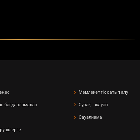
кеңес
Мемлекеттік сатып алу
ан бағдарламалар
Сұрақ - жауап
Сауалнама
рушілерге