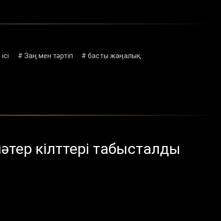
 ісі
# Заң мен тәртіп
# басты жаңалық
әтер кілттері табысталды