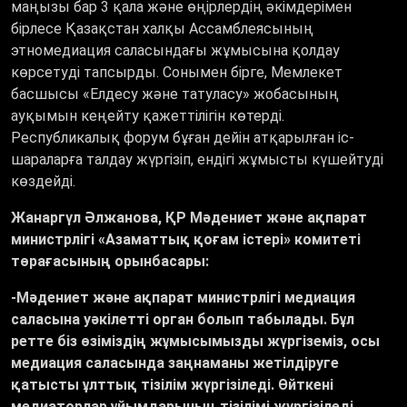
маңызы бар 3 қала және өңірлердің әкімдерімен
бірлесе Қазақстан халқы Ассамблеясының
этномедиация саласындағы жұмысына қолдау
көрсетуді тапсырды. Сонымен бірге, Мемлекет
басшысы «Елдесу және татуласу» жобасының
ауқымын кеңейту қажеттілігін көтерді.
Республикалық форум бұған дейін атқарылған іс-
шараларға талдау жүргізіп, ендігі жұмысты күшейтуді
көздейді.
Жанаргүл Әлжанова, ҚР Мәдениет және ақпарат
министрлігі «Азаматтық қоғам істері» комитеті
төрағасының орынбасары:
-Мәдениет және ақпарат министрлігі медиация
саласына уәкілетті орган болып табылады. Бұл
ретте біз өзіміздің жұмысымызды жүргіземіз, осы
медиация саласында заңнаманы жетілдіруге
қатысты ұлттық тізілім жүргізіледі. Өйткені
медиаторлар ұйымдарының тізілімі жүргізіледі.