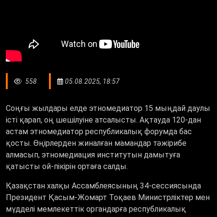
558
05.08.2025, 18:57
Соңғы жылдары елде этномедиатор 15 мыңдай даулы
істі қарап, оң шешілуіне атсалысты. Ақтауда 120-дан
астам этномедиатор республикалық форумда бас
қосты. Өңірлерден жиналған мамандар тәжірибе
алмасып, этномедиация институтын дамытуға
қатысты ой-пікірін ортаға салды.
Қазақстан халқы Ассамблеясының 34-сессиясында
Президент Қасым-Жомарт Тоқаев Министрліктер мен
мүдделі мемлекеттік органдарға республикалық