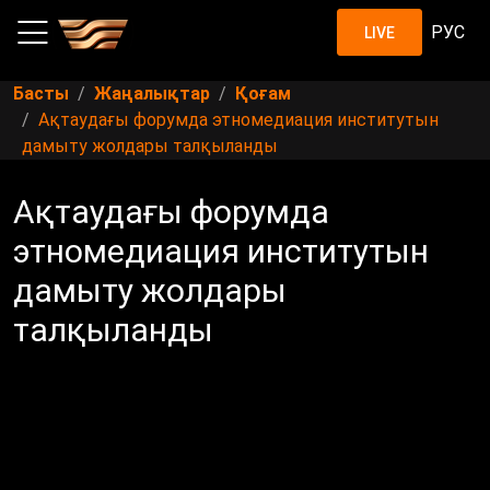
РУС
LIVE
Басты
Жаңалықтар
Қоғам
Ақтаудағы форумда этномедиация институтын
дамыту жолдары талқыланды
Ақтаудағы форумда
этномедиация институтын
дамыту жолдары
талқыланды