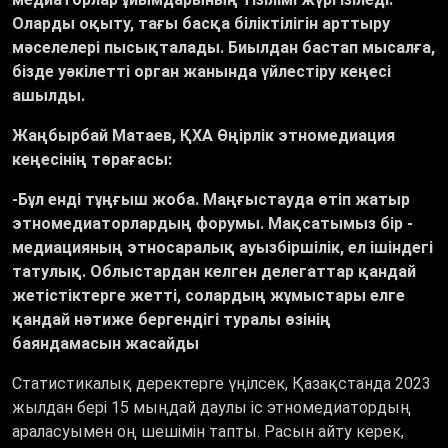
Оларды оқыту, тағы басқа біліктілігін арттыру
мәселелері пысықталады. Биылдан бастап мысалға,
бізде уәкілетті орган жанында үйлестіру кеңесі
ашылды.
Жаңбырбай Матаев, ҚХА Өңірлік этномедиация
кеңесінің төрағасы:
-Бұл енді тұңғыш жоба. Маңғыстауда өтіп жатыр
этномедиаторлардың форумы. Мақсатымыз бір -
медиацияның этносаралық ауызбіршілік, ел ішіндегі
татулық. Облыстардан келген делегаттар қандай
жетістіктерге жетті, солардың жұмыстары елге
қандай нәтиже бергендігі туралы өзінің
баяндамасын жасайды
Статистикалық деректерге үңілсек, Қазақстанда 2023
жылдан бері 15 мыңдай даулы іс этномедиатордың
араласуымен оң шешімін тапты. Расын айту керек,