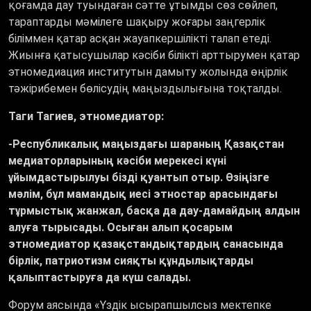
қоғамда дау туындаған сәтте ұтымды сөз сөйлеп,
тараптарды мәмілеге шақыру жоғары заңгерлік
біліммен қатар асқан жауапкершілікті талап етеді.
Жиынға қатысушылар кәсіби білікті арттырумен қатар
этномедиация институтын дамыту жолында өңірлік
тәжірибемен бөлісудің маңыздылығына тоқталды.
Таги Тагиев, этномедиатор:
-Республикалық маңыздағы шараның Қазақстан
медиаторларының кәсіби мерекесі күні
ұйымдастырылуы бізді қуантып отыр. Өзіңізге
мәлім, бұл мамандық иесі этностар арасындағы
тұрмыстық жанжал, басқа да дау-дамайдың алдын
алуға тырысады. Осыған алып қосарым
этномедиатор қазақстандықтардың санасында
бірлік, патриотизм сияқты құндылықтарды
қалыптастыруға да күш салады.
Форум аясында «Үздік ысырапшылсыз мектепке