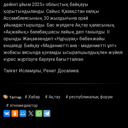
дейінгі ұйым 2025» облыстық байқауы
қорытындыланды. Сайыс Қазақстан халқы
Ассамблеясының 30 жылдығына орай
ұйымдастырылды. Бас жүлдеге Ақтау қаласының
«Ақжайық» балабақшасы лайық деп танылды. ІІ
орынды Жаңаөзендегі «Нұршуақ» бөбекжайы
еншіледі. Байқау «Мәдениетті ана - мәдениетті ұлт»
жобасы аясында қоғамды ысырапшылдықпен жүйелі
күрес жүргізуге баулуға бағытталған.
Талғат Исламұлы, Ренат Досалиев
# Хабар
# Ақтау
# республикалық форум
Тегтер:
# этномедиатор