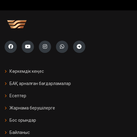
Көркемдік кеңес
БАҚ арналған бағдарламалар
Есептер
Жарнама берушілерге
Бос орындар
Байланыс