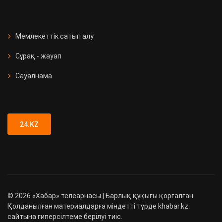
Мемлекеттік сатып алу
Сұрақ - жауап
Сауалнама
24.KZ
©
2026
«Хабар» телеарнасы | Барлық құқығы қорғалған.
Қолданылған материалдарға міндетті түрде khabar.kz
сайтына гиперсілтеме берілуі тиіс.