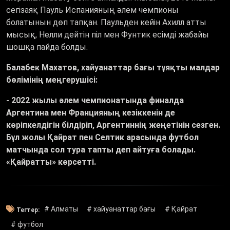
сегізаяқ Пауль Испанияның әлем чемпионы
болатынын дөп тапқан. Паульден кейін Ахилл атты
мысық, Нелли дейтін піл мен Фунтик есімді жабайы
шошқа пайда болды.
Балабек Махатов, хайуанаттар бағы тұяқты малдар
бөлімінің меңгерушісі:
- 2022 жылы әлем чемпионатында финалда
Аргентина мен Францияның кезіккенін де
көріпкелдігін білдіріп, Аргентиннің жеңетінін сезген.
Бұл жолы Қайрат пен Селтик арасында футбол
матчында сол тура тапты деп айтуға болады.
«Қайратты» көрсетті.
# Алматы
# хайуанаттар бағы
# Қайрат
Тегтер:
# футбол