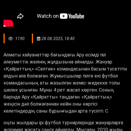
1190
28.08.2025, 18:40
Алматы хайуанаттар бағындағы Ару есімді піл
әлеуметтік желінің жұлдызына айналды. Жануар
«Қ
айраттың
» «
Селтик
»
командасынан басым түсетітін
алдын ала болжаған. Жұмысшылар пілге екі футбол
командасының аты жазылған жеміс-жидекке толы
шелек ұсынған. Мұны 4 рет жасап көрген. Соның
бәрінде Ару
«Қ
айратты
»
таңдаған.
«Қ
айраттың
»
жеңісін дәл болжағаннан кейін оны көргісі
келетіндердің саны бұрынғыдан арта түсіпті. С
оңғы жылдары ірі футбол турнирлерінде жануарларға
жорамал жасату сәнге айналды. Мысалы, 2010 жылы