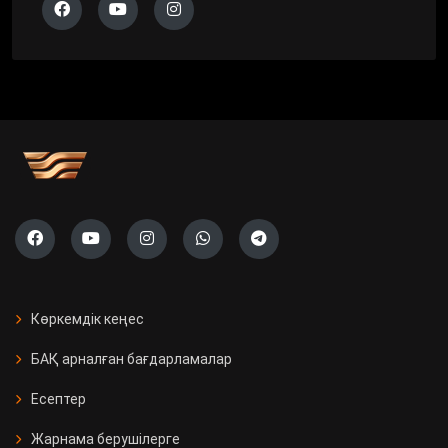
Көркемдік кеңес
БАҚ арналған бағдарламалар
Есептер
Жарнама берушілерге