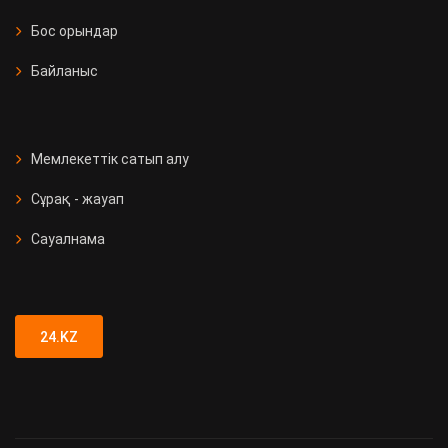
Бос орындар
Байланыс
Мемлекеттік сатып алу
Сұрақ - жауап
Сауалнама
24.KZ