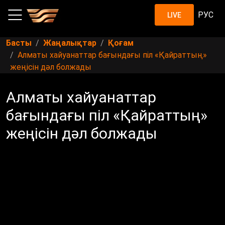
РУС
LIVE
Басты
Жаңалықтар
Қоғам
Алматы хайуанаттар бағындағы піл «Қайраттың»
жеңісін дәл болжады
Алматы хайуанаттар
бағындағы піл «Қайраттың»
жеңісін дәл болжады