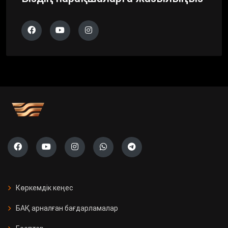
Көркемдік кеңес
БАҚ арналған бағдарламалар