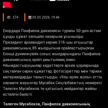
574
05.05.2026, 19:46
Елордада Панфилов дивизиясы туралы 50-ден астам
құнды құжат көпшілік назарына ұсынылды.
Президент архивіндегі көрме 316-шы атқыштар
дивизиясының 85 жылдығына орайластырылған.
Екінші дүниежүзілік соғыс жылдарындағы Панфилов
дивизиясының ерлігі ұмытылмақ емес.
Ұйымдастырушылар кадеттерге архив қорларында
сақталған сирек құжаттар, фотосуреттер мен тарихи
материалдарды таныстырды. «Ұлы ерлік жолы» атты
көрмеге жауынгер Мұсабек Сеңгірбаевтың немересі
Төлеген Мұсабеков те қатысып, майдангер жайлы
естелігін бөлісті.
Төлеген Мұсабеков, Панфилов дивизиясының