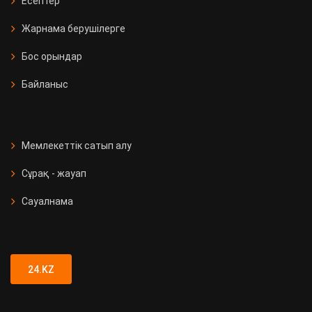
Есептер
Жарнама берушілерге
Бос орындар
Байланыс
Мемлекеттік сатып алу
Сұрақ - жауап
Сауалнама
24.KZ