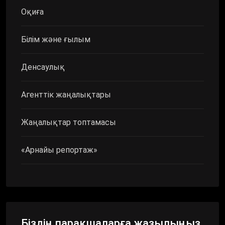
Оқиға
Білім және ғылым
Денсаулық
Агенттік жаңалықтары
Жаңалықтар топтамасы
«Арнайы репортаж»
Біздің парақшаларға жазылыңыз