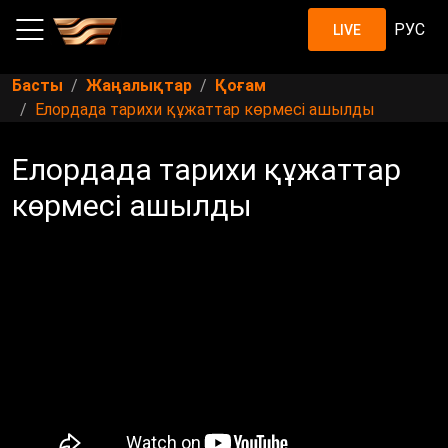
РУС
LIVE
Басты
Жаңалықтар
Қоғам
Елордада тарихи құжаттар көрмесі ашылды
Елордада тарихи құжаттар
көрмесі ашылды