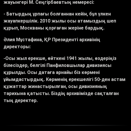
жауынгері М. Сеңгірбаевтың немересі:
- Батырдың ұрпағы болғаннан кейін, бұл үлкен
жауапкершілік. 2010 жылы осы атамыздың шеп
құрып, Москваны қорғаған жеріне бардық.
Әлия Мұстафина, ҚР Президенті архивінің
директоры:
-Осы жыл ерекше, өйткені 1941 жылы, өздеріңіз
білесіздер, белгілі Панфиловшылар дивизиясы
құрылды. Осы датаға арнайы біз көрмені
ұйымдастырдық. Көрменің ерекшелігі 50-ден астам
құжаттар жинастырылған, осы дивизияның
тарихына қатысты. Біздің архивімізде сақталған
тың деректер.