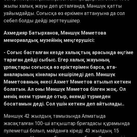
жылы халық жауы деп ұсталғанда, Мәншүк қатты
уайымдайды. Соғысқа өз еркімен аттануына да сол
себеп болды дейді зерттеушілер.
Ахмедияр Батырханов, Мәншүк Мәметова
мемориалдық музейінің меңгерушісі:
- Соғыс басталған кезде халықтың арасында әңгіме
тараған дейді сыбыс. Егер халық жауының
ұрпақтары соғысқа өз еріктерімен барса, ата-
аналарының кінәлары кешіріледі деп. Мәншүк
Мәметованың әкесі Ахмет Мәметов атылып кеткен
болатын. Ал оны Мәншүк Мәметов білген жоқ. Ол
менің әкем түрмеде отыр, әкемді түрмеден
босатамын деді. Сол үшін кеткен деп айтылады..
Мәншүк 42 жылдың тамызында Алматыда
жасақталған 100-ші атқыштар бригадасы құрамында
пулеметші болып, майданға кіреді. 43 жылдың 15