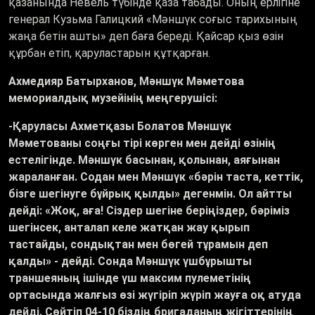
қазанында Невель түбінде қаза табады. Оның ерлігіне
генерал Кузьма Галицкий «Мәншүк соғыс тарихының
жаңа бетін ашты» деп баға береді. Қайсар қыз өзін
құрбан етіп, қаруластарын құтқарған.
Ахмедияр Батырханов, Мәншүк Мәметова
мемориалдық музейінің меңгерушісі
:
-
Қаруласы Ахметқазы Болатов Мәншүк
Мәметованы соңғы тірі көрген мен дейді өзінің
естелігінде. Мәншүк басынан, қолынан, аяғынан
жараланған. Содан мен Мәншүк «бәрін таста, кеттік,
бізге шегінуге бұйрық қылды» дегенмін. Ол айтты
дейді: «Жоқ, аға! Сіздер шегіне беріңіздер, бәріміз
шегінсек, анталап келе жатқан жау қырып
тастайды, сондықтан мен бөгей тұрамын деп
қалды» - дейді. Сонда Мәншүк үшбұрышты
траншеяның ішінде үш максим пулеметінің
ортасында жалғыз өзі жүгіріп жүріп жауға оқ атуда
дейді. Сөйтіп 04-10 біздің бригаданың жігіттерінің