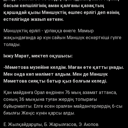
басым көпшілігінің аман қалғаны қазақтың
қаршадай қызы Мәншүктің өшпес ерлігі деп өзінің
естелігінде жазып кеткен.
Мәншүктің ерлігі - ұрпаққа өнеге. Мамыр
жақындағанда әр күн сайын Мәншүк ескерткіші гүлге
толады.
Інжу Марат, мектеп оқушысы:
-Мәметова музейіне келдім. Маған өте қатты ұнады.
Мен онда көп мәлімет алдым. Мен де Мәншүк
Мәметова сияқты батыр қыз болғым келеді.
Қан майданға Орал өңірінен 76 мың азамат аттанса,
соның 36 мыңына туған жердің топырағы
бұйырмапты. Елге есен оралған майдангерлердің 6-сы
биылғы Жеңіс күнін қарсы алды.
Е. Жылқайдарұлы, Б. Жарылғасов, Э. Аюпов