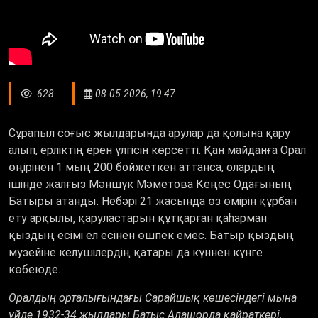
628
08.05.2026, 19:47
Сұрапыл соғыс жылдарында арулар да қолына қару
алып, ерліктің ерен үлгісін көрсетті. Қан майданға Орал
өңірінен 1 мың 200 бойжеткен аттанса, олардың
ішінде жалғыз Мәншүк Мәметова Кеңес Одағының
Батыры атанды. Небәрі 21 жасында өз өмірін құрбан
ету арқылы, қаруластарын құтқарған қаһарман
қыздың есімі ел есінен өшпек емес. Батыр қыздың
музейіне келушілердің қатары да күннен күнге
көбеюде.
Оралдың орталығындағы Сарайшық көшесіндегі мына
үйде 1932-34 жылдары Батыс Алашорда қайраткері,