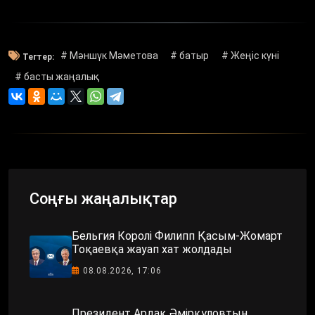
# Мәншүк Мәметова
# батыр
# Жеңіс күні
Тегтер:
# басты жаңалық
Соңғы жаңалықтар
Бельгия Королі Филипп Қасым-Жомарт
Тоқаевқа жауап хат жолдады
08.08.2026, 17:06
Президент Ардақ Әмірқұловтың