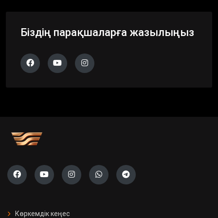
Біздің парақшаларға жазылыңыз
Көркемдік кеңес