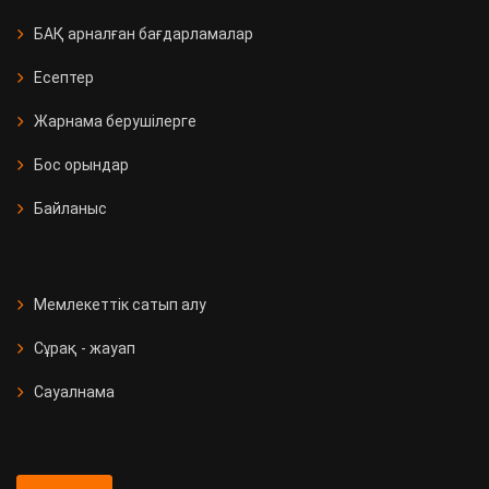
БАҚ арналған бағдарламалар
Есептер
Жарнама берушілерге
Бос орындар
Байланыс
Мемлекеттік сатып алу
Сұрақ - жауап
Сауалнама