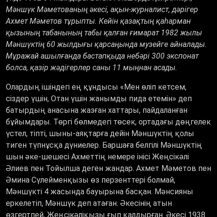
Мәншүк Мәметованың әкесі, ақын-журналист, дәрігер
Ахмет Мәметов тұрыпты
. Кейін қазақтың қаһарман
қызының табанының табы қалған ғимарат 1982 жылы
Мәншүктің 60 жылдығы қарсаңында музейге айналады.
Мұражай ашылғанда бастапқыда небәрі 300 экспонат
болса, қазір жәдігерлер саны 11 мыңнан асады.
Олардың ішіндегі ең құндысы «Мен өліп кетсем,
сіздер үшін, Отан үшін жанымды пида етемін» деп
батырдың анасына жазған хаттары, пайдаланған
бұйымдары. Төргі бөлмедегі төсек, ортадағы дөңгелек
үстел, тіпті, шыны-аяқтарға дейін Мәншүктің қолы
тиген түпнұсқа дүниелер. Баршаға белгілі Мәншүктің
шын әке-шешесі Ахметтің немере інісі Жеңсікәлі
Әлиев пен Тойылша деген жандар. Ахмет Мәметов пен
Әмина Сүлейменқызы өз перзенттері болмай,
Мәншүкті 4 жасында бауырына басқан. Мәнсияны
еркелетіп, Мәншүк деп атаған. Әкесінің атын
өзгертпей, Жеңсікәліқызы ғып қалдырған. Әкесі 1938