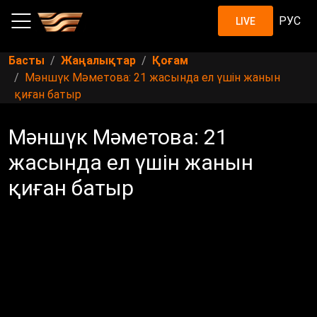
РУС
LIVE
Басты
Жаңалықтар
Қоғам
Мәншүк Мәметова: 21 жасында ел үшін жанын
қиған батыр
Мәншүк Мәметова: 21
жасында ел үшін жанын
қиған батыр