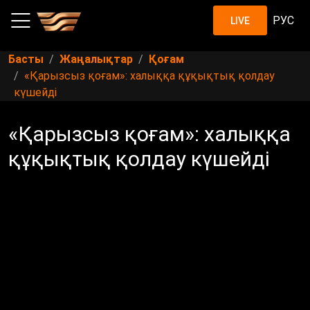
РУС
LIVE
Басты
Жаңалықтар
Қоғам
«Қарызсыз қоғам»: халыққа құқықтық қолдау
күшейді
«Қарызсыз қоғам»: халыққа
құқықтық қолдау күшейді