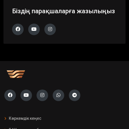
Біздің парақшаларға жазылыңыз
Көркемдік кеңес