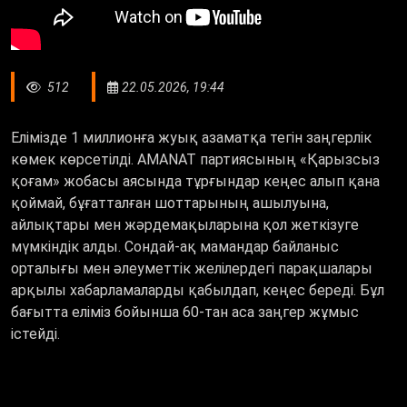
512
22.05.2026, 19:44
Елімізде 1 миллионға жуық азаматқа тегін заңгерлік
көмек көрсетілді. AMANAT партиясының
«
Қарызсыз
қоғам
»
жобасы аясында тұрғындар кеңес алып қана
қоймай, бұғатталған шоттарының ашылуына,
айлықтары мен жәрдемақыларына қол жеткізуге
мүмкіндік алды. Сондай-ақ
мамандар
байланыс
орталығы мен әлеуметтік желілердегі парақшалары
арқылы хабарламаларды қабылдап,
кеңес
береді.
Бұл
бағытта е
ліміз бойынша 60-тан аса заңгер жұмыс
істейді.