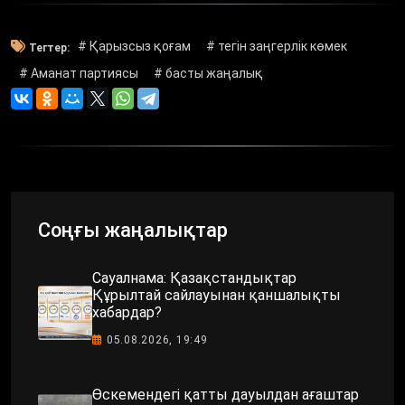
# Қарызсыз қоғам
# тегін заңгерлік көмек
Тегтер:
# Аманат партиясы
# басты жаңалық
Соңғы жаңалықтар
Сауалнама: Қазақстандықтар
Құрылтай сайлауынан қаншалықты
хабардар?
05.08.2026, 19:49
Өскемендегі қатты дауылдан ағаштар