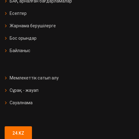
БАҚ арналған бағдарламалар
Есептер
Жарнама берушілерге
Бос орындар
Байланыс
Мемлекеттік сатып алу
Сұрақ - жауап
Сауалнама
24.KZ