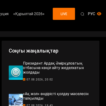
уция
«Құрылтай 2026»
РУС
LIVE
Соңғы жаңалықтар
Президент Ардақ Әмірқұловтың
отбасына көңіл айту жеделхатын
жолдады
07.08.2026, 20:02
«Ақ жол» өндірісті қолдау мәселесін
талқылады
07.08.2026, 19:43