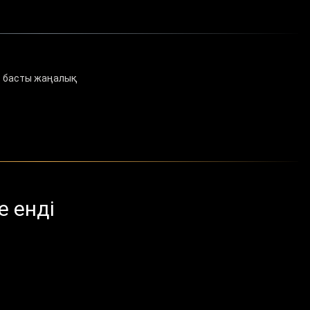
 басты жаңалық
е енді