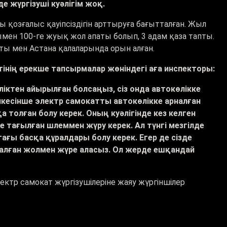
де жүргізуші куәлігім жоқ.
ы қозғалыс қауіпсіздігін арттыруға бағытталған. Жыл
мен 100-ге жуық жол апаты болып, 3 адам қаза тапты.
ты мен Астана қалаларында орын алған.
тінің ерекше тапсырмалар жөніндегі аға инспекторы:
уәліктен айырылған болсаңыз, сіз онда автокөлікке
йкесінше электр самокатты автокөлікке арналған
 толған болу керек. Оның куәлігінде кез келген
е тағылған шлеммен жүру керек. Ал түнгі мезгілде
ағы басқа құралдары болу керек. Егер де сізде
арналған жолмен жүре аласыз. Ол жерде ешқандай
ектр самокат жүргізушілеріне жаяу жүргіншілер