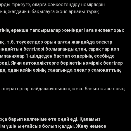
ды тіркеуге, оларға сәйкестендіру нөмірлерін
алық жағдайын бақылауға және арнайы тұрақ
тінің ерекше тапсырмалар жөніндегі аға инспекторы:
қ, т.б. тәуекелдер орын алған жағдайда электр
ндайтын белгілері болмағандықтан, сұрақтар көп
мпаниялар 1-шілдеден бастап өздерінің есебінде
еді. Яғни автокөліктерге берілетін нөмірлік белгілер
 да, одан кейін өзінің санағында электр самокаттың
і
операторлар
пайдаланушының
жеке
басын
және
оның
сқа барып келгеніме өте оңай еді. Қаламыз
өзім үшін ыңғайсыз болып қалды. Жаяу немесе