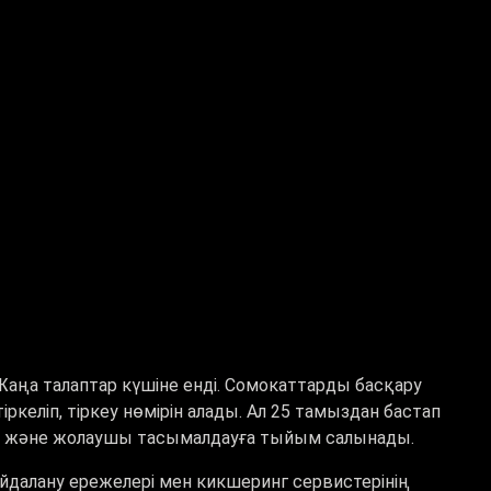
 Жаңа талаптар күшіне енді. Сомокаттарды басқару
іркеліп, тіркеу нөмірін алады. Ал 25 тамыздан бастап
ге және жолаушы тасымалдауға тыйым салынады.
йдалану ережелері мен кикшеринг сервистерінің