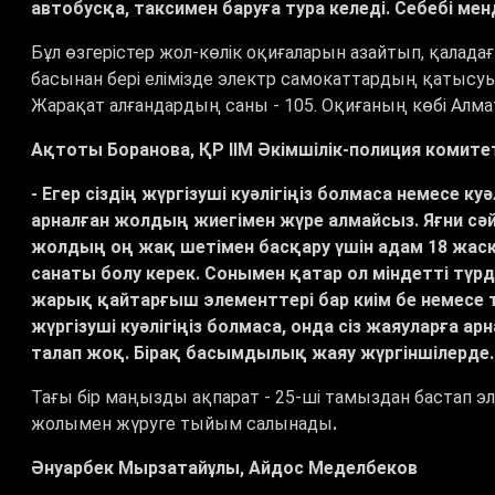
автобусқа, таксимен баруға тура келеді. Себебі мен
Бұл өзгерістер жол-көлік оқиғаларын азайтып, қаладағ
басынан бері елімізде электр самокаттардың қатысуы
Жарақат алғандардың саны - 105. Оқиғаның көбі Алма
Ақтоты Боранова, ҚР ІІМ Әкімшілік-полиция комите
- Егер сіздің жүргізуші куәлігіңіз болмаса немесе к
арналған жолдың жиегімен жүре алмайсыз. Яғни сә
жолдың оң жақ шетімен басқару үшін адам 18 жасқа
санаты болу керек. Сонымен қатар ол міндетті түрд
жарық қайтарғыш элементтері бар киім бе немесе т
жүргізуші куәлігіңіз болмаса, онда сіз жаяуларға 
талап жоқ. Бірақ басымдылық жаяу жүргіншілерде.
Тағы бір маңызды ақпарат - 25-ші тамыздан бастап эл
жолымен жүруге тыйым салынады
.
Әнуарбек Мырзатайұлы, Айдос Меделбеков