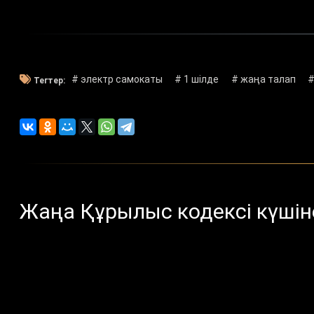
# электр самокаты
# 1 шілде
# жаңа талап
#
Тегтер:
Жаңа Құрылыс кодексі күшін