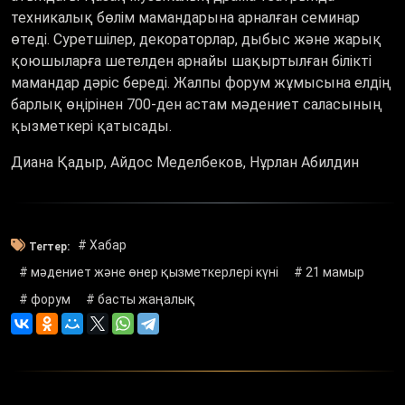
техникалық бөлім мамандарына арналған семинар
өтеді. Суретшілер, декораторлар, дыбыс және жарық
қоюшыларға шетелден арнайы шақыртылған білікті
мамандар дәріс береді. Жалпы форум жұмысына елдің
барлық өңірінен 700-ден астам мәдениет саласының
қызметкері қатысады.
Диана Қадыр, Айдос Меделбеков, Нұрлан Абилдин
# Хабар
Тегтер:
# мәдениет және өнер қызметкерлері күні
# 21 мамыр
# форум
# басты жаңалық