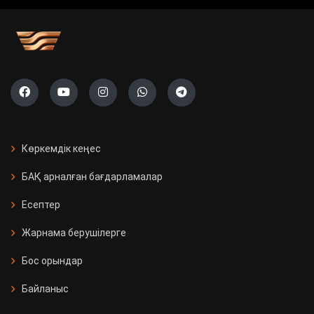
Көркемдік кеңес
БАҚ арналған бағдарламалар
Есептер
Жарнама берушілерге
Бос орындар
Байланыс