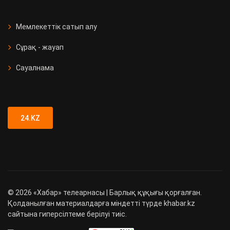
Мемлекеттік сатып алу
Сұрақ - жауап
Сауалнама
24.KZ
©
2026
«Хабар» телеарнасы | Барлық құқығы қорғалған.
Қолданылған материалдарға міндетті түрде khabar.kz
сайтына гиперсілтеме берілуі тиіс.