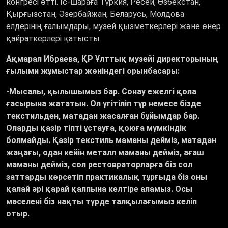
конгресі өтті. Іс-шараға Түркия, Ресей, Өзбекстан,
Қырғызстан, Әзербайжан, Беларусь, Молдова
елдерінің ғалымдары, музей қызметкерлері және өнер
қайраткерлері қатысты.
Ақмарал Ибраева, ҚР Ұлттық музейі директорының
ғылыми жұмыстар жөніндегі орынбасары:
-Мысалы, қылышымыз бар. Сонау ежелгі қола
ғасырына жататын. Ол үгітіліп тұр немесе бізде
текстильден, матадан жасалған бұйымдар бар.
Оларды қазір тіпті ұстауға, қоюға мүмкіндік
болмайды. Қазір текстиль маманы дейміз, матадан
жаңағы, одан кейін металл маманы дейміз, ағаш
маманы дейміз, сол рестовраторларға біз сол
заттарды көрсетіп практикалық тұрғыда біз оны
қалай әрі қарай қалпына келтіре аламыз. Осы
мәселені біз нақты түрде талқылағымыз келіп
отыр.