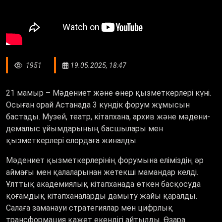
1951
19.05.2025, 18:47
21 мамыр – Мәдениет және өнер қызметкерлері күні.
Осыған орай Астанада 3 күндік форум жұмысын
бастады. Музей, театр, кітапхана, архив және мәдени-
демалыс ұйымдарының басшылары мен
қызметкерлері елордаға жиналды.
Мәдениет қызметкерлерінің форумына еліміздің әр
аймағы мен қалаларынан жетекші мамандар келді.
Ұлттық академиялық кітапханада өткен басқосуда
қоғамдық кітапханаларды дамыту жайы қаралды.
Салаға заманауи стратегиялар мен цифрлық
трансформация қажет екендігі айтылды. Өзара