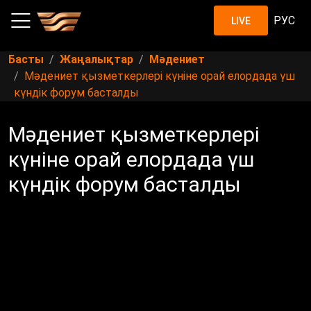
РУС
LIVE
Басты
Жаңалықтар
Мәдениет
Мәдениет қызметкерлері күніне орай елордада үш
күндік форум басталды
Мәдениет қызметкерлері
күніне орай елордада үш
күндік форум басталды