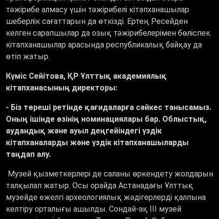
тәжірибе алмасу үшін тәжірибелі кітапханашылар
шеберлік сағаттарын да өткізді. Ертең Ресейден
келген сарапшылар да озық тәжірибелерімен бөліспек.
кітапханашылар арасында республикалық байқау да
өтіп жатыр.
Күміс Сейітова, ҚР Ұлттық академиялық
кітапханасының директоры:
- Біз төреші ретінде қағидаларға сәйкес танысамыз.
Оның ішінде өзінің номинациялары бар. Облыстық,
аудандық және ауыл деңгейіндегі үздік
кітапханаларды және үздік кітапханашыларды
таңдап алу.
Музей қызметкерлері де саланы өркендету жолдарын
талқылап жатыр. Осы орайда Астанадағы Ұлттық
музейде ежелгі археологиялық жәдігерлерді қалпына
келтіру орталығы ашылды. Сондай-ақ III музей