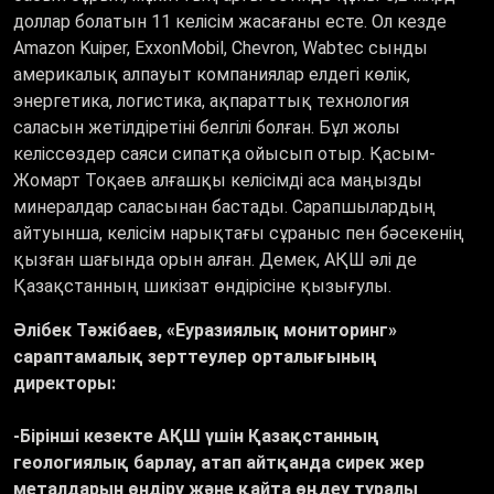
доллар болатын 11 келісім жасағаны есте. Ол кезде
Amazon Kuiper, ExxonMobil, Chevron, Wabtec сынды
америкалық алпауыт компаниялар елдегі көлік,
энергетика, логистика, ақпараттық технология
саласын жетілдіретіні белгілі болған. Бұл жолы
келіссөздер саяси сипатқа ойысып отыр. Қасым-
Жомарт Тоқаев алғашқы келісімді аса маңызды
минералдар саласынан бастады. Сарапшылардың
айтуынша, келісім нарықтағы сұраныс пен бәсекенің
қызған шағында орын алған. Демек, АҚШ әлі де
Қазақстанның шикізат өндірісіне қызығулы.
Әлібек Тәжібаев, «Еуразиялық мониторинг»
сараптамалық зерттеулер орталығының
директоры:
-Бірінші кезекте АҚШ үшін Қазақстанның
геологиялық барлау, атап айтқанда сирек жер
металдарын өндіру және қайта өңдеу туралы