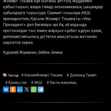
Жомарт Тоқаев бұл ынтаны ұлттық мүддемен
қабыстырып, өзара тиімді экономикалық шешімдер
қабылдауға тырысуда. Саммит соңында АҚШ
президентінің Қасым-Жомарт Тоқаевты «Ұлы
Президент» деп бағалауы әрі Ақ үй алдында
протоколдан тыс емен-жарқын сұхбат құруы қазақ
дипломатиясының діттеген мақсатына жеткенін
көрсетсе керек.
Құралай Жұмахан, Әлібек Әлиев
# ҚасымЖомарт Тоқаев
# Дональд Трамп
Тегтер:
# Қазақстан
# АҚШ
# басты жаңалық