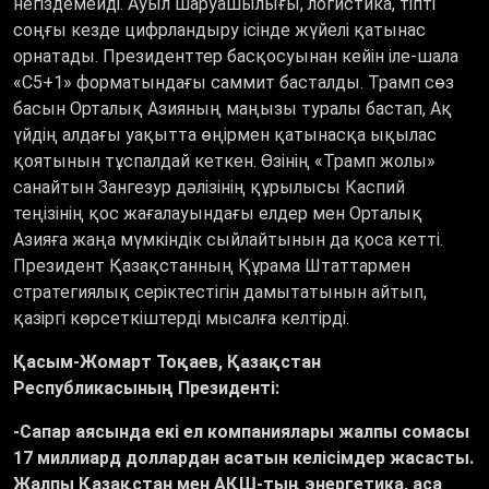
негіздемейді. Ауыл шаруашылығы, логистика, тіпті
соңғы кезде цифрландыру ісінде жүйелі қатынас
орнатады. Президенттер басқосуынан кейін іле-шала
«С5+1» форматындағы саммит басталды. Трамп сөз
басын Орталық Азияның маңызы туралы бастап, Ақ
үйдің алдағы уақытта өңірмен қатынасқа ықылас
қоятынын тұспалдай кеткен. Өзінің «Трамп жолы»
санайтын Зангезур дәлізінің құрылысы Каспий
теңізінің қос жағалауындағы елдер мен Орталық
Азияға жаңа мүмкіндік сыйлайтынын да қоса кетті.
Президент Қазақстанның Құрама Штаттармен
стратегиялық серіктестігін дамытатынын айтып,
қазіргі көрсеткіштерді мысалға келтірді.
Қасым-Жомарт Тоқаев, Қазақстан
Республикасының Президенті:
-Сапар аясында екі ел компаниялары жалпы сомасы
17 миллиард доллардан асатын келісімдер жасасты.
Жалпы Қазақстан мен АҚШ-тың энергетика, аса