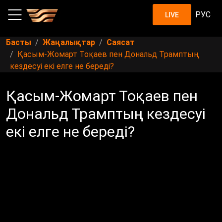
РУС
LIVE
Басты
Жаңалықтар
Саясат
Қасым-Жомарт Тоқаев пен Дональд Трамптың
кездесуі екі елге не береді?
Қасым-Жомарт Тоқаев пен
Дональд Трамптың кездесуі
екі елге не береді?