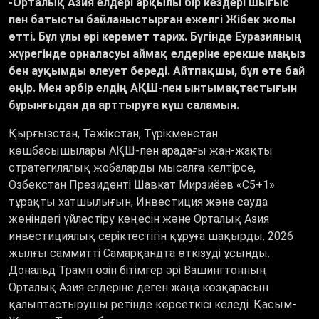
-Орталық Азия елдері арқылы бір кездері шығыс
пен батысты байланыстырған ежелгі Жібек жолы
өтті. Бұл ұлы әрі керемет тарих. Бүгінде Еуразияның
жүрегінде орналасуы аймақ елдеріне ерекше маңыз
бен ауқымды әлеует береді. Айтпақшы, бұл өте бай
өңір. Мен әрбір елдің АҚШ-пен ынтымақтастығын
бұрынғыдан да арттыруға күш саламын.
Қырғызстан, Тәжікстан, Түрікменстан
көшбасышылары АҚШ-пен арадағы жан-жақты
стратегилялық жобаларды мысалға келтірсе,
Өзбекстан Президенті Шавкат Мирзиёев «C5+1»
тұрақты хатшылығын, Инвестиция және сауда
жөніндегі үйлестіру кеңесін және Орталық Азия
инвестициялық серіктестігін құруға шақырды. 2026
жылғы саммитті Самарқандта өткізуді ұсынды.
Дональд Трамп өзін бітімгер әрі Вашингтонның
Орталық Азия елдеріне деген жаңа көзқарасын
қалыптастырушы ретінде көрсеткісі келеді. Қасым-