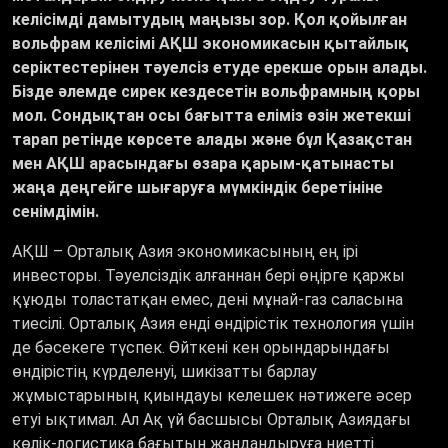
келісімді дамытудың маңызы зор. Қол қойылған
вольфрам келісімі АҚШ экономикасын қытайлық
серіктестерінен тәуелсіз етуде ерекше орын алады.
Бізде әлемде сирек кездесетін вольфрамның қоры
мол. Сондықтан осы бағытта еліміз өзін жетекші
тарап ретінде көрсете алады және бұл Қазақстан
мен АҚШ арасындағы өзара қарым-қатынасты
жаңа деңгейге шығаруға мүмкіндік беретініне
сенімдімін.
АҚШ – Орталық Азия экономикасының ең ірі
инвесторы. Тәуелсіздік алғаннан бері өңірге қаржы
құюды толастатқан емес, дені мұнай-газ саласына
тиесілі. Орталық Азия енді өндірістік технология үшін
де бәсекеге түспек. Өйткені кен орындарындағы
өндірістің күрделенуі, шикізатты барлау
жұмыстарының қиындауы келешек нәтижеге әсер
етуі ықтимал. Ал Ақ үй басшысы Орталық Азиядағы
көлік-логистика бағытын жандандыруға ниетті.