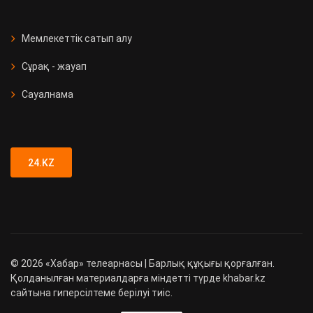
Мемлекеттік сатып алу
Сұрақ - жауап
Сауалнама
24.KZ
©
2026
«Хабар» телеарнасы | Барлық құқығы қорғалған.
Қолданылған материалдарға міндетті түрде khabar.kz
сайтына гиперсілтеме берілуі тиіс.