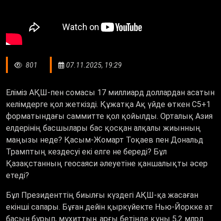
801
07.11.2025, 19:29
Еліміз АҚШ-пен сомасы 17 миллиард доллардан асатын
келімдерге қол жеткізді. Құжатқа Ақ үйде өткен С5+1
форматындағы саммитте қол қойылды. Орталық Азия
елдерінің басшылары бас қосқан алқалы жиынның
маңызы неде? Қасым-Жомарт Тоқаев пен Дональд
Трамптың кездесуі екі елге не береді? Бұл
Қазақстанның геосаяси әлеуетіне қаншалықты әсер
етеді?
Бұл Президенттің биылғы күздегі АҚШ-қа жасаған
екінші сапары. Бұған дейін қыркүйекте Нью-Йоркке ат
басын бұрып, мұхиттың арғы бетінде құны 5,2 млрд