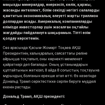
маңызды минералдар, өнеркәсіп, көлік, қаржы,
жасанды интеллект, білім секілді негізгі салаларды
қамтитын экономикалық әлеуеті жарты триллион
доллардан асады. Америкалық компанияларды
елімізде инвесторлар үшін жасалған оңтайлы
жағдайды пайдалануға шақырамын. Тіпті өзім
қолдау көрсетемін.
Сөз арасында Қасым-Жомарт Тоқаев АҚШ
Президентінің халықаралық саясаттағы рөліне
айрықша тоқталып, оны көрнекті мемлекет
қайраткері деп бағалады. Оның ұстанымдарын
құптайтынын жеткізіп, 8 айда 8 соғыстың тоқтауына
мұрындық болғанын ерекше атап өтті. Өз кезегінде
Дональд Трамп серіктестікке серпін беруге мүдделі
екенін растады.
Дональд Трамп, АҚШ президенті: