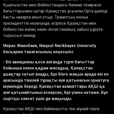
Қырғызстан мен Өзбекстандағы балама теміржол
бағыттарымен қатар Қазақстан ұсынған Орта дәлізді
басты назарға алып отыр. Трамптың екінші
президенттік кезеңінде, әсіресе Қазақстан мен
Өзбекстан өзінің көлік-логистикалық хабын құруға
тырысып келеді.
Мирас Жиенбаев, Maqsut Narikbayev University
басқарма төрағасының кеңесшісі:
- Біз авиацияны қоса алғанда түрлі бағыттар
бойынша үлкен қадам жасадық. Қазақстан
ұшақтар сатып алады, бұл бізге жақын арада екі ел
арасында тікелей тұрақты әуе қатынасын орнатуға
мүмкіндік береді. Қазақстан азаматтары АҚШ-қа
жиі қатынайтынын ескерсек, бұл үлкен нәтиже. Бұл
сыртқы саясат үшін де маңызды.
Қазақстан АҚШ-пен байланысты тек мұнай-газға