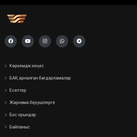
Көркемдік кеңес
БАҚ арналған бағдарламалар
Есептер
Жарнама берушілерге
Бос орындар
Байланыс