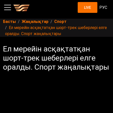
РУС
LIVE
Басты
Жаңалықтар
Спорт
Ел мерейін асқақтатқан шорт-трек шеберлері елге
оралды. Спорт жаңалықтары
Ел мерейін асқақтатқан
шорт-трек шеберлері елге
оралды. Спорт жаңалықтары