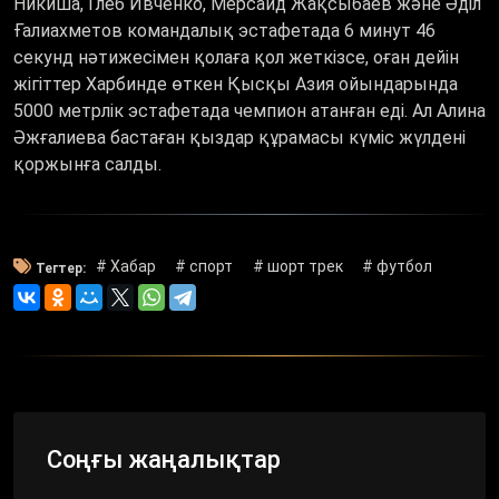
Никиша, Глеб Ивченко, Мерсаид Жақсыбаев және Әділ
Ғалиахметов командалық эстафетада 6 минут 46
секунд нәтижесімен қолаға қол жеткізсе, оған дейін
жігіттер Харбинде өткен Қысқы Азия ойындарында
5000 метрлік эстафетада чемпион атанған еді. Ал Алина
Әжғалиева бастаған қыздар құрамасы күміс жүлдені
қоржынға салды.
# Хабар
# спорт
# шорт трек
# футбол
Тегтер:
Соңғы жаңалықтар