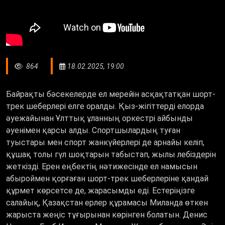
864
18.02.2025, 19:00
Байрақты бәсекелерде ел мерейін асқақтатқан шорт-
трек шеберлері елге оралды. Қыз-жігіттерді елорда
әуежайынан Ұлттық ұланның оркестрі айбынды
әуенімен қарсы алды. Спортшылардың туған
туыстары мен спорт жанкүйерлері де арнайы келіп,
құшақ толы гүл шоқтарын табыстап, жылы лебіздерін
жеткізді. Ерен еңбектің нәтижесінде ел намысын
абыроймен қорғаған шорт-трек шеберлеріне қандай
құрмет көрсетсе де, жарасымды еді. Естеріңізге
салайық, Қазақстан ерлер құрамасы Миланда өткен
жарыста жеңіс тұғырынан көрінген болатын. Денис