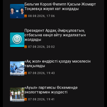
Бельгия Королі Филипп Қасым-Жомарт
Тоқаевқа жауап хат жолдады
08.08.2026, 17:06
Президент Ардақ Әмірқұловтың
отбасына көңіл айту жеделхатын
жолдады
07.08.2026, 20:02
«Ақ жол» өндірісті қолдау мәселесін
талқылады
07.08.2026, 19:43
«Ауыл» партиясы Өскеменде
экологтармен жүздесті
07.08.2026, 19:41