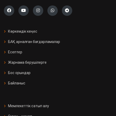
Көркемдік кеңес
БАҚ арналған бағдарламалар
Есептер
Жарнама берушілерге
Бос орындар
Байланыс
Мемлекеттік сатып алу