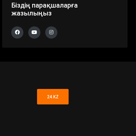
Біздің парақшаларға
жазылыңыз
24.KZ