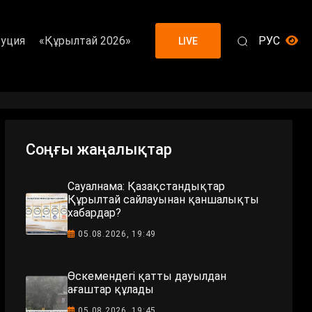
уция
«Құрылтай 2026»
РУС
LIVE
Соңғы жаңалықтар
Сауалнама: Қазақстандықтар
Құрылтай сайлауынан қаншалықты
хабардар?
05.08.2026, 19:49
Өскемендегі қатты дауылдан
ағаштар құлады
05.08.2026, 19:45