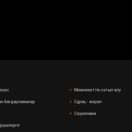
кеңес
Мемлекеттік сатып алу
ан бағдарламалар
Сұрақ - жауап
Сауалнама
рушілерге