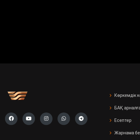
Көркемдік 
БАҚ арналғ
Есептер
Жарнама бе