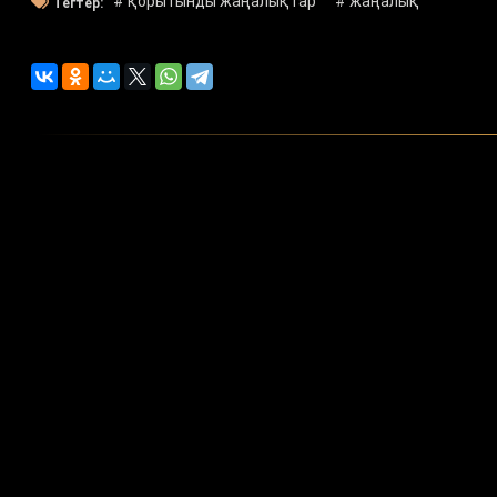
# қорытынды жаңалықтар
# жаңалық
Тегтер: