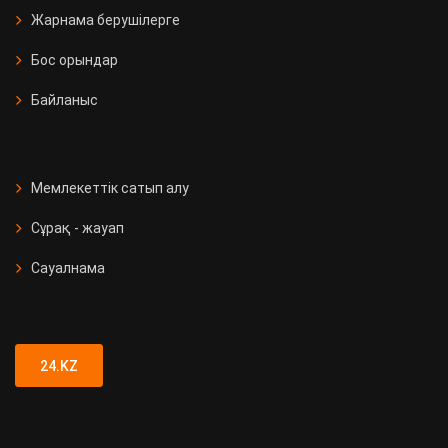
Жарнама берушілерге
Бос орындар
Байланыс
Мемлекеттік сатып алу
Сұрақ - жауап
Сауалнама
24.KZ