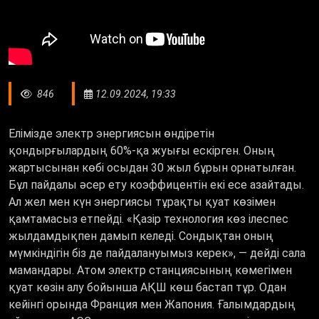
846
12.09.2024, 19:33
Елімізде электр энергиясын өндіретін
қондырғылардың 60%-қа жуығы ескірген. Оның
жартысынан көбі осыдан 30 жыл бұрын орнатылған.
Бұл пайдалы әсер ету коэффицентін екі есе азайтады.
Ал жел мен күн энергиясы тұрақты қуат көзімен
қамтамасыз етпейді. «Қазір технология көз ілеспес
жылдамдықпен дамып келеді. Сондықтан оның
мүмкіндігін біз де пайдалануымыз керек», — дейді сала
мамандары. Атом электр станциясының көмегімен
қуат көзін алу бойынша АҚШ көш бастап тұр. Одан
кейінгі орында Франция мен Жапония. Ғалымдардың