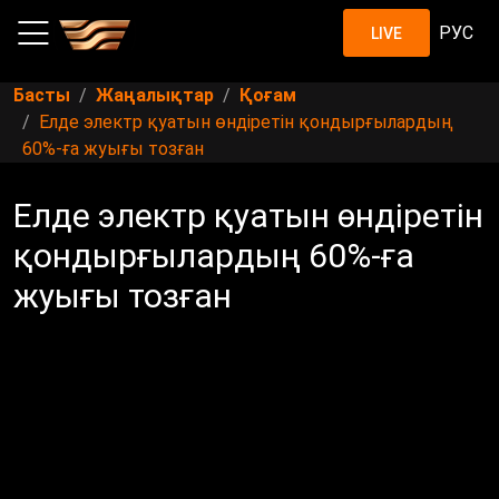
РУС
LIVE
Басты
Жаңалықтар
Қоғам
Елде электр қуатын өндіретін қондырғылардың
60%-ға жуығы тозған
Елде электр қуатын өндіретін
қондырғылардың 60%-ға
жуығы тозған