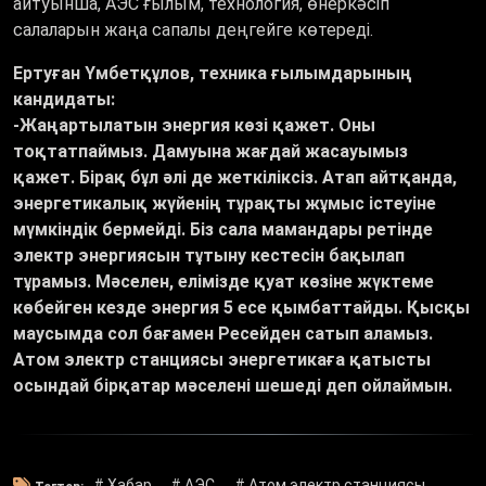
айтуынша, АЭС ғылым, технология, өнеркәсіп
салаларын жаңа сапалы деңгейге көтереді.
Ертуған Үмбетқұлов, техника ғылымдарының
кандидаты:
-Жаңартылатын энергия көзі қажет. Оны
тоқтатпаймыз. Дамуына жағдай жасауымыз
қажет. Бірақ бұл әлі де жеткіліксіз. Атап айтқанда,
энергетикалық жүйенің тұрақты жұмыс істеуіне
мүмкіндік бермейді. Біз сала мамандары ретінде
электр энергиясын тұтыну кестесін бақылап
тұрамыз. Мәселен, елімізде қуат көзіне жүктеме
көбейген кезде энергия 5 есе қымбаттайды. Қысқы
маусымда сол бағамен Ресейден сатып аламыз.
Атом электр станциясы энергетикаға қатысты
осындай бірқатар мәселені шешеді деп ойлаймын.
# Хабар
# АЭС
# Атом электр станциясы