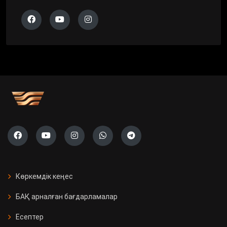
Көркемдік кеңес
БАҚ арналған бағдарламалар
Есептер