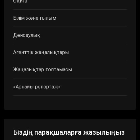
Оқиға
Білім және ғылым
Денсаулық
Агенттік жаңалықтары
Жаңалықтар топтамасы
«Арнайы репортаж»
Біздің парақшаларға жазылыңыз