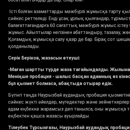
Істі болған азаматтарды мәжбүрлі жұмысқа тарту қылм
сәйкес реттеледі. Енді ұсақ ұрлық қылғандар, тұрм
балағаттағандарға 60 сағаттық мәжбүрлі жұмыс істеу 
жұмыс. Айыптылар негізінен абаттандыру, тазалау, ж
Қоғамдық жұмысқа салу қазір де бар. Бірақ сот шеш
қолданылады.
Серік Беріков, жазасын өтеуші:
-Маған шартты түрде жаза тағайындалды. Жылына 1
Меніңше пробация - шалыс басқан адамның өз кінәсі
бұл қызмет болмаса, абақтыда отырар едік.
Бүгінгі таңда Наурызбай аудандық пробация қызметіні
сәйкес жүкті әйелдер, мүгедектер және зейнеткерле
адам еңбекке жарамсыз деп танылса, оны жұмысқа та
еңбектен қашса жазасы ауырлайды.
Тілеубек Тұрсынғазы, Наурызбай аудандық пробация