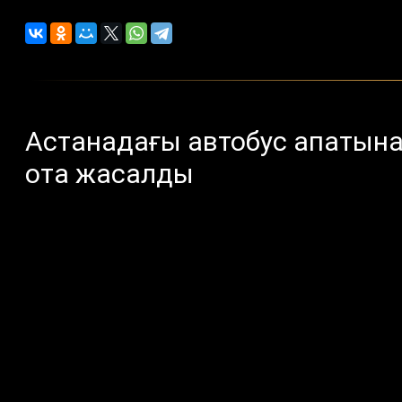
Астанадағы автобус апатына
ота жасалды