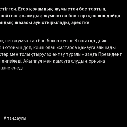
етілген. Егер қоғамдық жұмыстан бас тартып,
аспайтын қоғамдық жұмыстан бас тартқан жағдайда
бостандық жазасы ауыстырылады, арестке
қ пен жұмыстан бос болса күніне 8 сағатқа дейін
 өтеймін деп, кейін одан жалтарса қамауға алынады.
стер мен толықтырулар енгізу туралы
»
заңға Президент
енгізіледі. Айыппұл мен қамауға алудың орнына
шіне енеді.
# таңдаулы