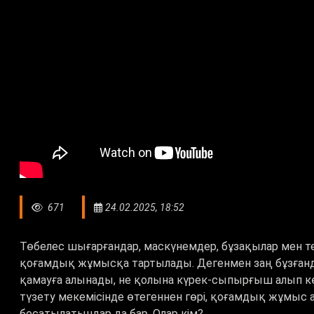
671
24.02.2025, 18:52
Төбелес шығарғандар, маскүнемдер, бұзақылар мен т
қоғамдық жұмысқа тартылады. Дегенмен заң бұзғандарғ
қамауға алынады, не қолына күрек-сыпырғыш алып к
түзету мекемісінде өтегеннен гөрі, қоғамдық жұмыс 
босатылатындар да бар. Олар кім?