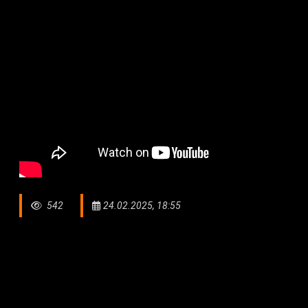
542
24.02.2025, 18:55
Астанада жолаушылар автобусының электр бағанына с
Қазір олардың халін дәрігерлер бақылауға алған. Жалп
қалалық ауруханаға жеткізілген болатын. Оның ішінде 
балалар мен жүкті әйелдер аман. Бірқатары медицинал