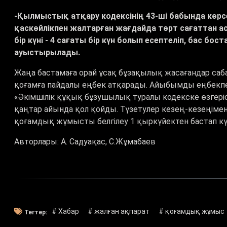
-Қылмыстық атқару кодексінің 43-ші бабында көрс
қаскөйлікпен жалтарған жағдайда төрт сағаттан 
бір күні - 4 сағаты бір күн болып есептеліп, бас 
ауыстырылады.
Жаңа бастамаға орай ұсақ бұзақылық жасағандар саба
қоғамға пайдалы еңбек атқарады. Айыбымды еңбекпен
«
Әкімшілік құқық бұзушылық туралы кодекске өзгері
қаңтар айында қол қойды. Түзетулер кезең-кезеңімен 
қоғамдық жұмысты белгілеу 1 қыркүйектен бастап кү
Авторлары: А. Садуақас, С.Жұмабаев
# Хабар
# жалған ақпарат
# қоғамдық жұмыс
Тегтер: