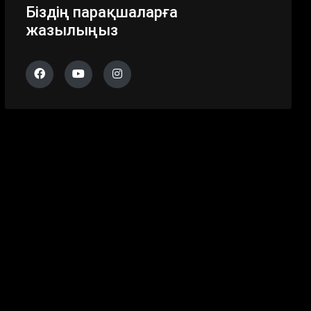
Біздің парақшаларға
жазылыңыз