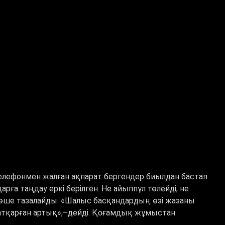
елефонмен жалған ақпарат бергендер биылдан бастап
а таңдау еркі берілген. Не айыппұл төлейді, не
өше тазалайды.
«
Шалыс басқандардың өзі жазаны
атқарған артық
»,
–
дейді. Қоғамдық жұмыстан