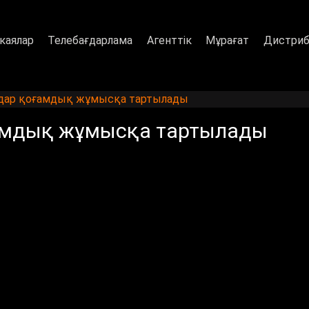
каялар
Телебағдарлама
Агенттік
Мұрағат
Дистриб
дар қоғамдық жұмысқа тартылады
амдық жұмысқа тартылады