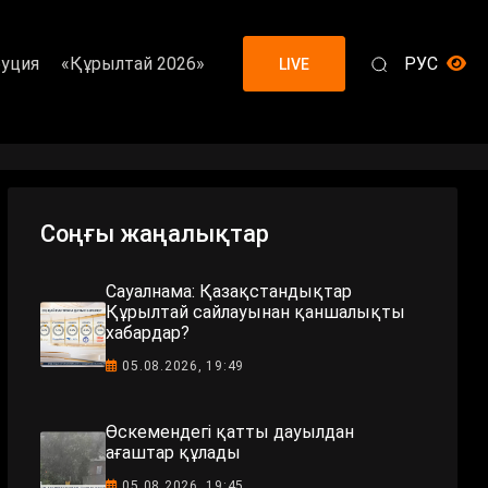
уция
«Құрылтай 2026»
РУС
LIVE
Соңғы жаңалықтар
Сауалнама: Қазақстандықтар
Құрылтай сайлауынан қаншалықты
хабардар?
05.08.2026, 19:49
Өскемендегі қатты дауылдан
ағаштар құлады
05.08.2026, 19:45