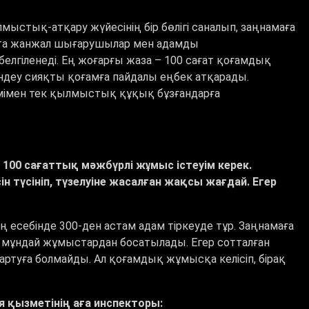
ыстық-атқару жүйесінің бір бөлігі саналып, заңнамаға
ыста жанжал шығарушылар мен адамды
белгіленеді. Ең жоғарғы жаза – 100 сағат қоғамдық
өндеу сияқты қоғамға пайдалы еңбек атқарады.
імімен тек қылмыстық құқық бұзғандарға
00 сағаттық мәжбүрлі жұмыс істеуім керек.
н түсініп, түзелуіне жасалған жақсы жағдай. Егер
ң есебінде 300-ден астам адам тіркеуде тұр. Заңнамаға
р мұндай жұмыстардан босатылады. Егер сотталған
ртуға болмайды. Ал қоғамдық жұмысқа келісіп, бірақ
 қызметінің аға инспекторы: