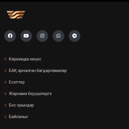
Көркемдік кеңес
БАҚ арналған бағдарламалар
Есептер
Жарнама берушілерге
Бос орындар
Байланыс