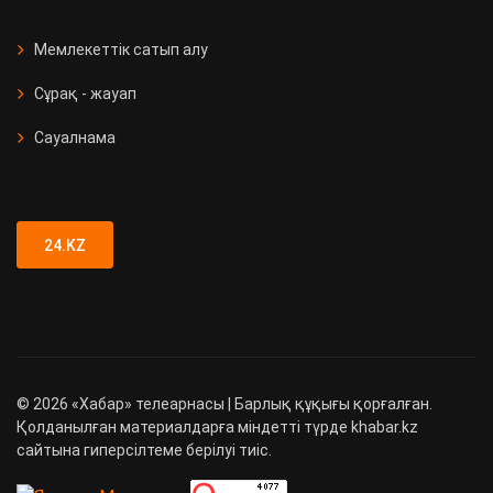
Мемлекеттік сатып алу
Сұрақ - жауап
Сауалнама
24.KZ
©
2026
«Хабар» телеарнасы | Барлық құқығы қорғалған.
Қолданылған материалдарға міндетті түрде khabar.kz
сайтына гиперсілтеме берілуі тиіс.