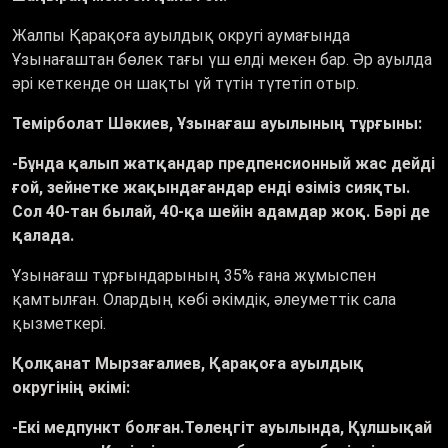
Жалпы Қарақоға ауылдық округі аумағында
Ұзынағаштан бөлек тағы үш елді мекен бар. Әр ауылда
әрі кеткенде он шақты үй түтін түтетіп отыр.
Темірболат Шәкиев, Ұзынағаш ауылының тұрғыны:
-Бұнда қалып жатқандар предпенсионный жас дейді
ғой, зейнетке жақындағандар енді өзіміз сияқты.
Сол 40-тан былай, 40-қа шейін адамдар жоқ. Бәрі де
қалада.
Ұзынағаш тұрғындарының 35% ғана жұмыспен
қамтылған. Олардың көбі әкімдік, әлеуметтік сала
қызметкері.
Қолқанат Мырзағалиев, Қарақоға ауылдық
округінің әкімі:
-Екі медпункт болған.Төлеңгіт ауылында, Құлшықай