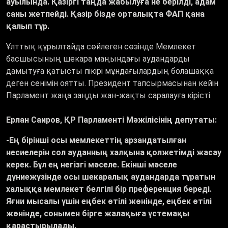
ауылында. Қазіргі таңда жабылуға не берілді, адам
саны жетпейді. Қазір бізде орталықта ФАП қана
қалып тұр.
Ұлттық құрылтайда сөйлеген сөзінде Мемлекет
басшысының шекара маңындағы аудандарды
дамытуға қатысты пікірі мұндағылардың болашаққа
деген сенімін оятты. Президент тапсырмасынан кейін
Парламент жаңа заңды жан-жақты саралауға кірісті.
Ерлан Саиров, ҚР Парламенті Мәжілісінің депутаты:
-Ең бірінші осы мемлекеттің арзандатылған
несиелерін сол ауданның халқына қолжетімді жасау
керек. Бұл ең негізгі мәселе. Екінші мәселе
дүниежүзінде осы шекаралық аудандарда тұратын
халыққа мемлекет белгілі бір преференция береді.
Яғни мысалы үшін еңбек өтілі жөнінде, еңбек өтілі
жөнінде, сонымен бірге жалақыға үстемақы
қарастырылады.