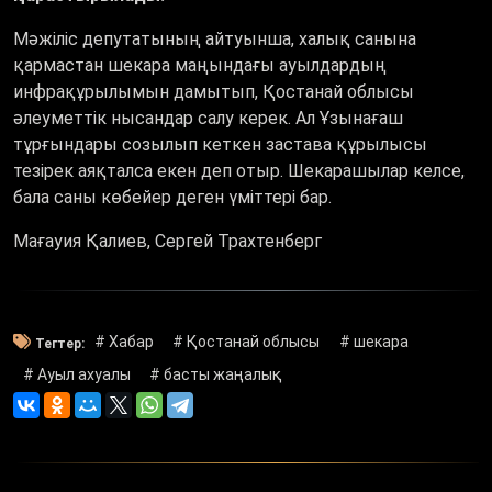
Мәжіліс депутатының айтуынша, халық санына
қармастан шекара маңындағы ауылдардың
инфрақұрылымын дамытып, Қостанай облысы
әлеуметтік нысандар салу керек. Ал Ұзынағаш
тұрғындары созылып кеткен застава құрылысы
тезірек аяқталса екен деп отыр. Шекарашылар келсе,
бала саны көбейер деген үміттері бар.
Мағауия Қалиев, Сергей Трахтенберг
# Хабар
# Қостанай облысы
# шекара
Тегтер:
# Ауыл ахуалы
# басты жаңалық