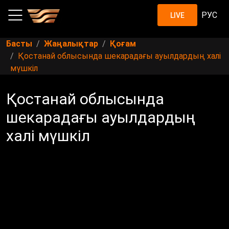
РУС
LIVE
Басты
Жаңалықтар
Қоғам
Қостанай облысында шекарадағы ауылдардың халі
мүшкіл
Қостанай облысында
шекарадағы ауылдардың
халі мүшкіл