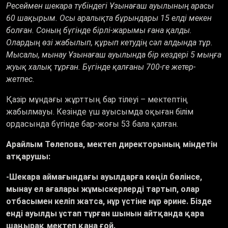
Ресеймен шекара түбіндегі Ұзынағаш ауылының арасы
60 шақырым. Осы аралықта бұрындары 15 елді мекен
болған. Соның бүгінде бірлі-жарымы ғана қалды.
Олардың өзі жабылып, құрып кетудің сәл алдында тұр.
Мысалы, мынау Ұзынағаш ауылында бір кездері 5 мыңға
жуық халық тұрған. Бүгінде қалғаны 700-ге жетер-
жетпес.
Қазір мұндағы жұрттың бар тілеуі
–
мектептің
жабылмауы. Кезінде үш ауысымда оқыған білім
ордасында бүгінде бар-жоғы 53 бала қалған.
Арайлым Төлепова, мектеп директорының міндетін
атқарушы:
-Шекара аймағындағы ауылдарға көңіл бөлінсе,
мынау ел ағалары жұмыскерлерді тартып, олар
отбасымен келіп жатса, нұр үстіне нұр әрине. Бізде
енді ауылды ұстап тұрған шынын айтқанда қара
шаңырақ мектеп қана ғой.