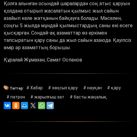
Қолға алынған осындай шаралардан соң атыс қаруын
қолдана отырып жасалатын қылмыс жыл сайын
азайып келе жатқанын байқауға болады. Мәселен,
соңғы 5 жылда мұндай қылмыстардың саны екі есеге
қысқарған. Сондай-ақ азаматтар өз еркімен
тапсыратын қару саны да жыл сайын азаюда. Қауіпсіз
өмір әр азаматтың борышы.
Құралай Жұмахан, Самат Оспанов
# Хабар
# заңсыз қару
# науқан
# қару
Тегтер:
# патрон
# жарылғыш зат
# басты жаңалық