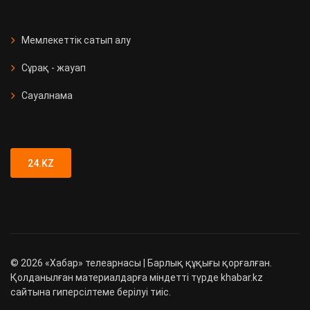
Мемлекеттік сатып алу
Сұрақ - жауап
Сауалнама
24.KZ
©
2026
«Хабар» телеарнасы | Барлық құқығы қорғалған.
Қолданылған материалдарға міндетті түрде khabar.kz
сайтына гиперсілтеме берілуі тиіс.