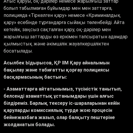
Атыс қаруы, оқ-дәрілер немесе жарылғыш заттар
болып табылмаған бұйымдар мен мен заттарға,
полицияда «Тіркелген қару» немесе «Криминалдық
қару» есебінде тұрғандарға сыйақы төленбейді. Айта
кетейік, заңсыз сақталған қару, оқ-дәрілер мен
жарылғыш заттарды өз еркімен тапсыратын адамдар
қылмыстық және әкімшілік жауапкершіліктен
босатылады.
Асылбек Ыдырысов, ҚР ІІМ Қару айналымын
бақылау және табиғатты қорғау полициясы
басқармасының бастығы:
- Азаматтарға айтатынымыз, түсіністік танытып,
белсенді азаматтық ұстанымдары үшін алғыс
білдіреміз. Барлық тексеру іс-шараларынан кейін
қаруларды комиссиялық түрде жою процесін
бейнежазбаға жазып, олар балқыту пештеріне
жолданатын болады.