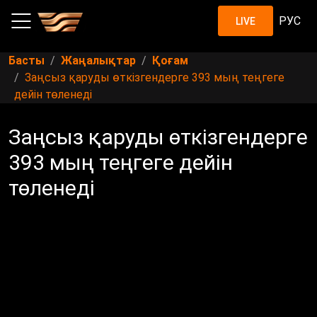
РУС
LIVE
Басты
Жаңалықтар
Қоғам
Заңсыз қаруды өткізгендерге 393 мың теңгеге
дейін төленеді
Заңсыз қаруды өткізгендерге
393 мың теңгеге дейін
төленеді