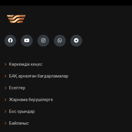
Көркемдік кеңес
БАҚ арналған бағдарламалар
Есептер
Жарнама берушілерге
Бос орындар
Байланыс