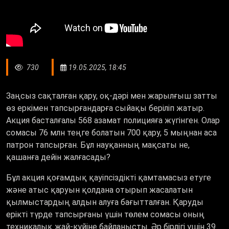
730
19.05.2025, 18:45
Заңсыз сақталған қару, оқ-дәрі мен жарылғыш затты
өз еркімен тапсырғандарға сыйақы беріліп жатыр.
Акция басталғалы 568 азамат полицияға жүгінген. Олар
сомасы 76 млн теңге болатын 700 қару, 5 мыңнан аса
патрон тапсырған. Бұл науқанның мақсаты не,
қашанға дейін жалғасады?
Бұл акция қоғамдық қауіпсіздікті қамтамасыз етуге
және атыс қаруын қолдана отырып жасалатын
қылмыстардың алдын алуға бағытталған. Қаруды
ерікті түрде тапсырғаны үшін төлем сомасы оның
техникалық жай-күйіне байланысты. Әр бірлігі үшін 39