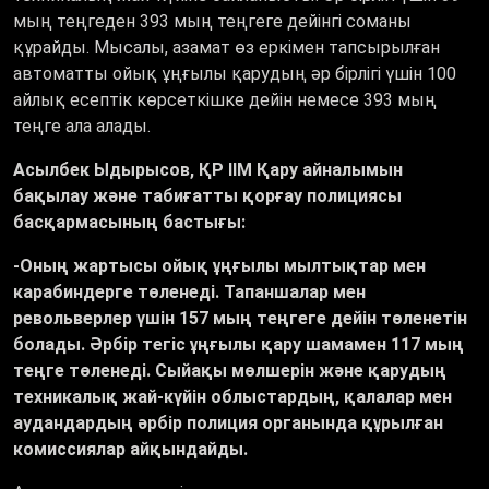
мың теңгеден 393 мың теңгеге дейінгі соманы
құрайды. Мысалы, азамат өз еркімен тапсырылған
автоматты ойық ұңғылы қарудың әр бірлігі үшін 100
айлық есептік көрсеткішке дейін немесе 393 мың
теңге ала алады.
Асылбек Ыдырысов, ҚР ІІМ Қару айналымын
бақылау және табиғатты қорғау полициясы
басқармасының бастығы:
-Оның жартысы ойық ұңғылы мылтықтар мен
карабиндерге төленеді. Тапаншалар мен
револьверлер үшін 157 мың теңгеге дейін төленетін
болады. Әрбір тегіс ұңғылы қару шамамен 117 мың
теңге төленеді. Сыйақы мөлшерін және қарудың
техникалық жай-күйін облыстардың, қалалар мен
аудандардың әрбір полиция органында құрылған
комиссиялар айқындайды.