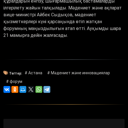
құралдарын енгізу, шығармашылық бастамаларды
ілгерілету жайын талқылады. Мәдениет және ақпарат
вице-министрі Айбек Сыдықов, мәдениет
қызметкерлері күні қарсаңында өтіп жатқан
форумның маңыздылығын атап өтті. Ауқымды шара
21 мамырға дейін жалғасады.
# Астана
# Мәдениет және инновациялар
Тегтер:
# форум