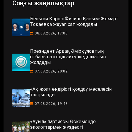
Соңғы жаңалықтар
Бельгия Королі Филипп Қасым-Жомарт
Тоқаевқа жауап хат жолдады
08.08.2026, 17:06
Президент Ардақ Әмірқұловтың
отбасына көңіл айту жеделхатын
жолдады
07.08.2026, 20:02
«Ақ жол» өндірісті қолдау мәселесін
талқылады
07.08.2026, 19:43
«Ауыл» партиясы Өскеменде
экологтармен жүздесті