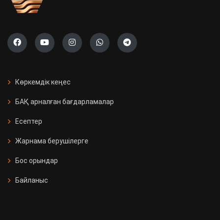
Көркемдік кеңес
БАҚ арналған бағдарламалар
Есептер
Жарнама берушілерге
Бос орындар
Байланыс