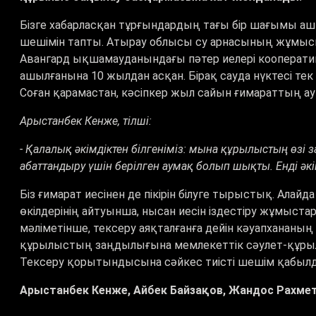
Бізге хабарласқан тұрғындардың тағы бір шағымы а
шешімін тапты. Атырау облысы су арнасының жұмысш
Авангард ықшамауданындағы пәтер иелері кооперативі
ашылғанына 10 жылдан асқан. Бірақ сауда нүктесі тек
Соған қарамастан, кәсіпкер жыл сайын ғимараттың ау
Арыстанбек Кенже, тілші:
- Қалалық әкімдіктен білгеніміз: мына құрылыстың өзі з
абаттандыру үшін берілген аумақ болып шықты. Енді әк
Біз ғимарат иесінен де пікірін білуге тырыстық. Алайд
өкілдерінің айтуынша, нысан иесін іздестіру жұмыс
мәліметінше, тексеру аяқталғанға дейін кәуапхананы
құрылыстың заңдылығына мемлекеттік сәулет-құрыл
Тексеру қорытындысына сәйкес тиісті шешім қабыл
Арыстанбек Кенже, Айбек Байзақов, Жандос Рахме