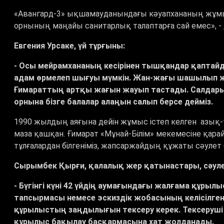
«
Авангард-3
»
ықшамауданындағы кәуапхананың жұмыс
орнының маңайы санитарлық талаптарға сай емес», - 
Евгения Урсаке, үй тұрғыны:
- Осы мейрамхананың кесірінен тышқандар қаптайды
адам өрмелеп шығуы мүмкін. Жан-жағы шашылып жат
Ғимараттың артқы жағын жауып тастады. Салдары
орнына бізге балалар алаңын салып берсе дейміз.
1990 жылдың аяғына дейін жұмыс істеп келген азық-т
маза қашқан. Ғимарат
«
Мұнай-Білім
»
мекемесіне қарай
тұлғалардан білгеніміз, жапсаржайдың құжаты сәулет
Сырымбек Қырғи, қалалық жер қатынастары, сәулет
- Бүгінгі күні 42 үйдің аумағындағы жалғама құр
тапсырмасы немесе эскиздік жобасының келісілген
құрылыстың заңдылығын тексеру керек. Тексеруші
құрылыс бақылау басқармасына хат жолданады.