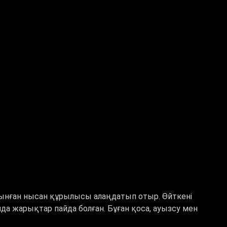
ынған нысан құрылысы алаңдатып отыр. Өйткені
а жарықтар пайда болған. Бұған қоса, ауызсу мен