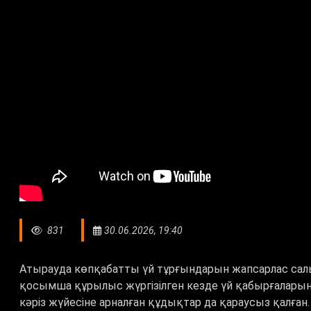
831
30.06.2026, 19:40
Атырауда көпқабатты үй тұрғындарын жапсарлас сал
қосымша құрылыс жүргізілген кезде үй қабырғаларынд
кәріз жүйесіне арналған құдықтар да қараусыз қалған.