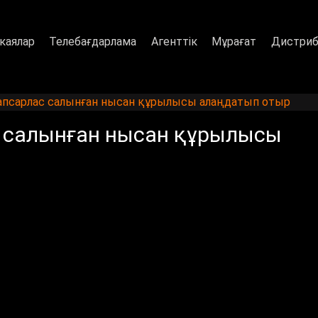
каялар
Телебағдарлама
Агенттік
Мұрағат
Дистриб
псарлас салынған нысан құрылысы алаңдатып отыр
 салынған нысан құрылысы