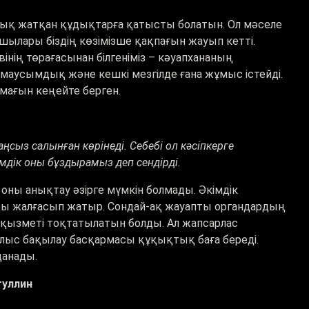
шық жатқан құдықтарға қатысты болатын. Ол мәселе
ылары біздің көзімізше қақпағын жауып кетті.
нің төрағасынан білгеніміз – кәуапхананың
 маусымдық және кешкі мезгілде ғана жұмыс істейді.
мағын кеңейте берген.
аңсыз салынған көрінеді. Себебі ол кәсіпкерге
імдік оны бұздырамыз деп сендірді.
а оны анықтау әзірге мүмкін болмады. Әкімдік
тары жалғасып жатыр. Сондай-ақ жауапты органдардың
ң қызметі тоқтатылатын болды. Ал жапсарлас
ыс бақылау басқармасы құқықтық баға береді.
данады.
туллин