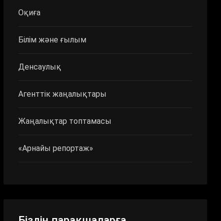
Оқиға
Білім және ғылым
Денсаулық
Агенттік жаңалықтары
Жаңалықтар топтамасы
«Арнайы репортаж»
Біздің парақшаларға