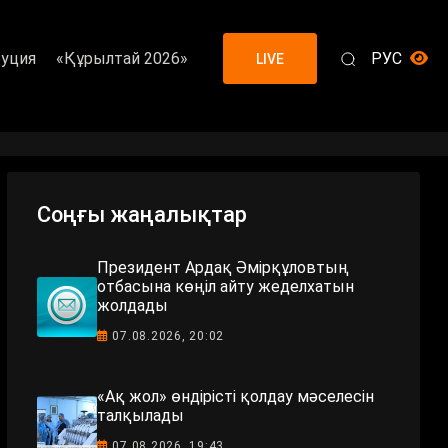
уция
«Құрылтай 2026»
РУС
LIVE
Соңғы жаңалықтар
Президент Ардақ Әмірқұловтың
отбасына көңіл айту жеделхатын
жолдады
07.08.2026, 20:02
«Ақ жол» өндірісті қолдау мәселесін
талқылады
07.08.2026, 19:43