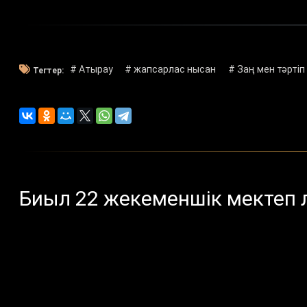
# Атырау
# жапсарлас нысан
# Заң мен тәртіп
Тегтер:
Биыл 22 жекеменшік мектеп