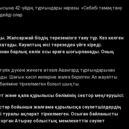
ына 42-үйдің тұрғындары наразы. «Себебі тамақтану
дейді олар.
. Жапсаржай біздің тереземізге таяу тұр. Кез келген
ады. Кәуаптың иісі терезеден үйге кіреді.
нан барлық көлік осы араға шоғырланады. Оның
үлік дүкені жекеге өткелі Авангард тұрғындарынан
ды. Шағын кәсіп иелеріне жалға берілген. Ал жауапты
 бөліміне тіркелмеген болып шықты.
 және қала құрылысы бөлімінің сектор меңгерушісі:
ылыстар бойынша жалғама құрылысқа сәулетшілдердің
і туралы ақпарат тіркелмеген. Осыған байланысты
 орган Атырау облыстық мемлекеттік сәулет