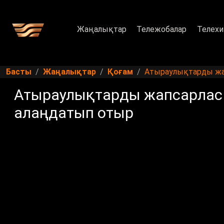
Жаңалықтар
Тележобалар
Телехи
Басты
Жаңалықтар
Қоғам
Атыраулықтарды жа
Атыраулықтарды жапсарлас
алаңдатып отыр