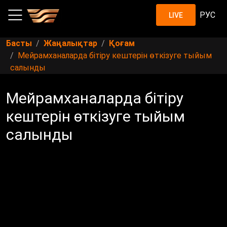
РУС
LIVE
Басты
Жаңалықтар
Қоғам
Мейрамханаларда бітіру кештерін өткізуге тыйым
салынды
Мейрамханаларда бітіру
кештерін өткізуге тыйым
салынды