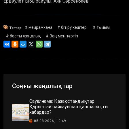
Ердәулет Ыбырайұлы, Аян Сәрсенбаев
# мейрамхана
# бітіру кештері
# тыйым
Тегтер:
# басты жаңалық
# Заң мен тәртіп
Соңғы жаңалықтар
Сауалнама: Қазақстандықтар
Құрылтай сайлауынан қаншалықты
хабардар?
05.08.2026, 19:49