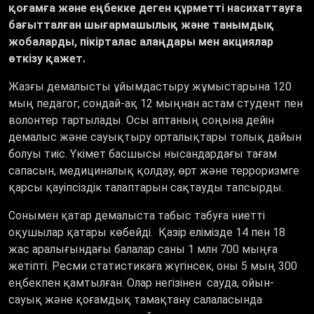
қоғамға және еңбекке деген құрметті насихаттауға
бағытталған шығармашылық және танымдық
жобаларды, пікірталас алаңдары мен акциялар
өткізу қажет.
Жазғы демалысты ұйымдастыру жұмыстарына 120
мың педагог, сондай-ақ 12 мыңнан астам студент пен
волонтер тартылады. Осы аптаның соңына дейін
демалыс және сауықтыру орталықтары толық дайын
болуы тиіс. Үкімет басшысы нысандардағы тағам
сапасын, медициналық қолдау, өрт және терроризмге
қарсы қауіпсіздік талаптарын сақтауды тапсырды.
Сонымен қатар демалыста табыс табуға ниетті
оқушылар қатары көбейді. Қазір елімізде 14 пен 18
жас аралығындағы балалар саны 1 млн 700 мыңға
жетіпті. Ресми статистикаға жүгінсек, оны 5 мың 300
еңбекпен қамтылған. Олар негізінен сауда, ойын-
сауық және қоғамдық тамақтану салаласында