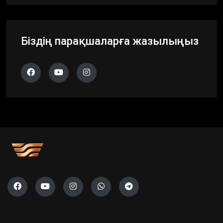
Біздің парақшаларға жазылыңыз