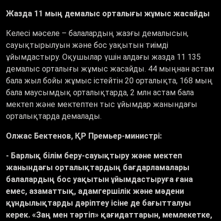
Жазда 11 мың демалыс орталығы жұмыс жасайды
Келесі мәселе – балалардың жазғы демалысын,
сауықтырылуын және бос уақытын тиімді
ұйымдастыру. Оқушылар үшін алдағы жазда 11 135
демалыс орталығы жұмыс жасайды. 44 мыңнан астам
бала жыл бойы жұмыс істейтін 20 орталықта, 168 мың
бала маусымдық орталықтарда, 2 млн астам бала
мектеп және мектептен тыс ұйымдар жанындағы
орталықтарда демалады.
Олжас Бектенов, ҚР Премьер-министрі:
- Барлық білім беру-сауықтыру және мектеп
жанындағы орталықтардың бағдарламалары
балалардың бос уақытын ұйымдастыруға ғана
емес, азаматтық, адамгершілік және мәдени
құндылықтарды дәріптеу ісіне де бағытталуы
керек. «Заң мен тәртіп» қағидаттарын, мемлекетке,