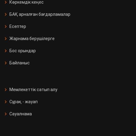
Көркемдік кеңес
БАҚ арналған бағдарламалар
Есептер
Жарнама берушілерге
Бос орындар
Байланыс
Мемлекеттік сатып алу
Сұрақ - жауап
Сауалнама