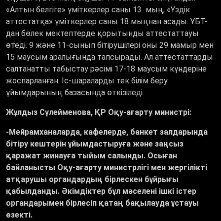
«Алтын белгіге» үміткерлер саны 13 мың, «Үздік
аттестатқа» үміткерлер саны 18 мыңнан асады. ҰБТ-
дан бөлек мектептерде қорытынды аттестаттауы
өтеді. 9 және 11-сынып бітірушілері оны 29 мамыр мен
15 маусым аралығында тапсырады. Ал аттестаттарды
салтанатты табыстау рәсімі 17-18 маусым күндеріне
жоспарланған. Іс-шараларды тек білім беру
ұйымдарының базасында өткізіледі.
Жұлдыз Сүлейменова, ҚР Оқу-ағарту министрі:
-Мейрамханаларда, кафелерде, банкет залдарында
бітіру кештерін ұйымдастыруға және заңсыз
қаражат жинауға тыйым салынды. Осыған
байланысты Оқу-ағарту министрлігі мен жергілікті
атқарушы органдардың бірлескен бұйрығы
қабылданды. Әкімдіктер бұл мәселені ішкі істер
органдарымен бірлесіп қатаң бақылауда ұстауы
өзекті.