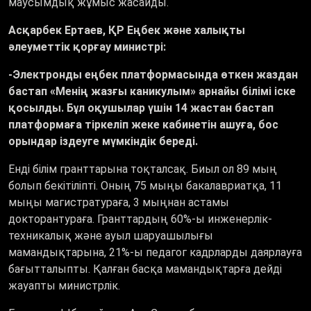
маусымдық жұмыс жасайды.
Асқарбек Ертаев, ҚР Еңбек және халықты
әлеуметтік қорғау министрі:
-Электронды еңбек платформасында өткен жаздан
бастап «Менің жазғы каникулым» арнайы білімі іске
қосылды. Бұл оқушылар үшін 14 жастан бастап
платформаға тіркеліп жеке кабинетін ашуға, бос
орындар іздеуге мүмкіндік береді.
Енді білім гранттарына тоқталсақ. Биыл ол 89 мың
болып бекітіліпті. Оның 75 мыңы бакалавриатқа, 11
мыңы магистратураға, 3 мыңнан астамы
докторантураға. Гранттардың 60%-ы инженерлік-
техникалық және ауыл шаруашылығы
мамандықтарына, 21%-ы педагог кадрларды даярлауға
бағытталыпты. Қалған басқа мамандықтарға дейді
жауапты министрлік.