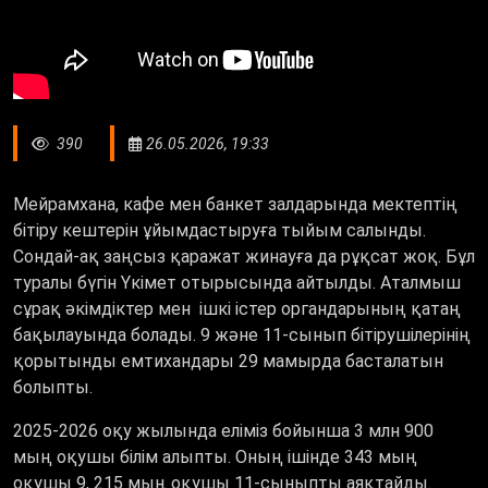
390
26.05.2026, 19:33
Мейрамхана, кафе мен банкет залдарында мектептің
бітіру кештерін ұйымдастыруға тыйым салынды.
Сондай-ақ заңсыз қаражат жинауға да рұқсат жоқ. Бұл
туралы бүгін Үкімет отырысында айтылды. Аталмыш
сұрақ әкімдіктер мен ішкі істер органдарының қатаң
бақылауында болады. 9 және 11-сынып бітірушілерінің
қорытынды емтихандары 29 мамырда басталатын
болыпты.
2025-2026 оқу жылында еліміз бойынша 3 млн 900
мың оқушы білім алыпты. Оның ішінде 343 мың
оқушы 9, 215 мың оқушы 11-сыныпты аяқтайды.