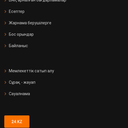
БАҚ арналған бағдарламалар
Есептер
Жарнама берушілерге
Бос орындар
Байланыс
Мемлекеттік сатып алу
Сұрақ - жауап
Сауалнама
24.KZ