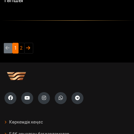
тапшы
1
2
Көркемдік кеңес