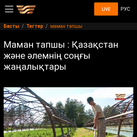
РУС
LIVE
Басты
Тегтер
маман тапшы
Маман тапшы : Қазақстан
және әлемнің соңғы
жаңалықтары